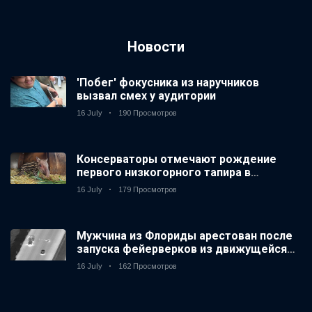
Новости
'Побег' фокусника из наручников
вызвал смех у аудитории
16 July
190 Просмотров
Консерваторы отмечают рождение
первого низкогорного тапира в
зоопарке Великобритании за 14 лет
16 July
179 Просмотров
Мужчина из Флориды арестован после
запуска фейерверков из движущейся
машины
16 July
162 Просмотров