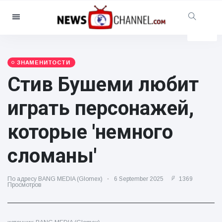
Категории
Новости
(4825)
Социально-развлекательный
ЗНАМЕНИТОСТИ
(155)
Стив Бушеми любит
Кино и телевидение
(81)
играть персонажей,
Спорт
(237)
Знаменитости
(13938)
которые 'немного
Мода и красота
(122)
сломаны'
Автомобили и мотор
(5997)
Еда и напитки
(79)
По адресу BANG MEDIA (Glomex)
6 September 2025
1369
Просмотров
Игры
(160)
Стиль жизни и досуг
(121)
Здоровье и фитнес
(73)