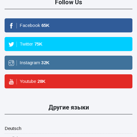
Follow Us
Facebook
65
K
Twitter
75
K
Instagram
32
K
Youtube
28
K
Другие языки
Deutsch