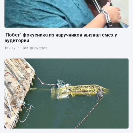
'Побег' фокусника из наручников вызвал смех у
аудитории
16 July
189 Просмотров