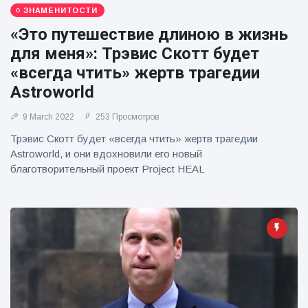
фейерверков из
ЗНАМЕНИТОСТИ
движущейся
«Это путешествие длиною в жизнь
машины
для меня»: Трэвис Скотт будет
«всегда чтить» жертв трагедии
Astroworld
9 March 2022
253 Просмотров
Трэвис Скотт будет «всегда чтить» жертв трагедии
Astroworld, и они вдохновили его новый
благотворительный проект Project HEAL