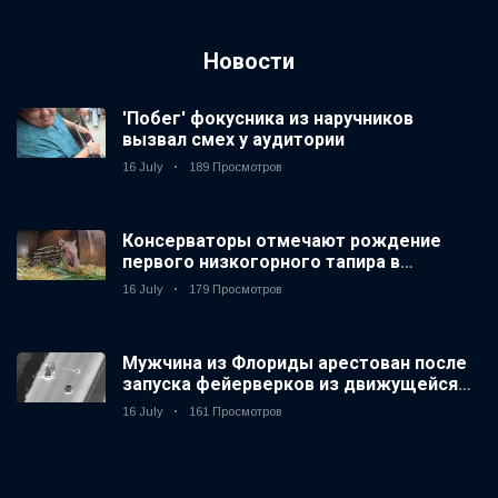
Новости
'Побег' фокусника из наручников
вызвал смех у аудитории
16 July
189 Просмотров
Консерваторы отмечают рождение
первого низкогорного тапира в
зоопарке Великобритании за 14 лет
16 July
179 Просмотров
Мужчина из Флориды арестован после
запуска фейерверков из движущейся
машины
16 July
161 Просмотров