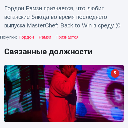
Гордон Рамзи признается, что любит
Путешествия и приключения
(77)
веганские блюда во время последнего
выпуска MasterChef: Back to Win в среду (0
Последние новости
Покупки:
Гордон
Рамзи
Признается
'Побег'
Связанные должности
фокусника из
наручников
16 July
189
вызвал смех у
Просмотров
аудитории
Консерваторы
отмечают
рождение
16 July
179
первого
Просмотров
низкогорного
тапира в
Мужчина из
зоопарке
Флориды
Великобритании
арестован
за 14 лет
16 July
161
после запуска
Просмотров