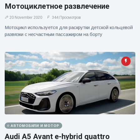
фейерверков из
Мотоциклетное развлечение
движущейся
машины
20 November 2020
344 Просмотров
Мотоцикл используется для раскрутки детской кольцевой
развязки с несчастным пассажиром на борту
АВТОМОБИЛИ И МОТОР
Audi A5 Avant e-hybrid quattro