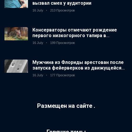
вызвал смех у аудитории
16 July
213 Просмотров
Консерваторы отмечают рождение
первого низкогорного тапира в
зоопарке Великобритании за 14 лет
16 July
199 Просмотров
Мужчина из Флориды арестован после
запуска фейерверков из движущейся
машины
16 July
177 Просмотров
Размещен на сайте .