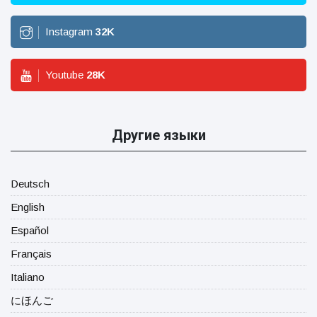
Instagram
32
K
Youtube
28
K
Другие языки
Deutsch
English
Español
Français
Italiano
にほんご