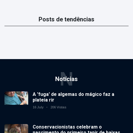
Posts de tendências
N
Notícias
A 'fuga' de algemas do mágico faz a
plateia rir
16 July
206 Vistas
Conservacionistas celebram o
nascimento do primeiro tapir de baixas