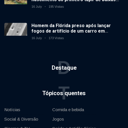
terras no zoológico do Reino Unido em 14
16 July
195 Vistas
anos
Homem da Flórida preso após lançar
fogos de artifício de um carro em
movimento
16 July
173 Vistas
D
Destaque
T
Tópicos quentes
Notícias
Comida e bebida
Social & Diversão
Jogos