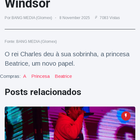
Windsor
Viagens & Aventura
(77)
Por BANG MEDIA (Glomex)
8 November 2025
7083 Vistas
Notícias mais recentes
Fonte: BANG MEDIA (Glomex)
A 'fuga' de
algemas do
O rei Charles deu à sua sobrinha, a princesa
mágico faz a
16 July
192 Vistas
plateia rir
Beatrice, um novo papel.
Compras:
A
Princesa
Beatrice
Conservacionistas
celebram o
Posts relacionados
nascimento do
16 July
179 Vistas
primeiro tapir de
baixas terras no
zoológico do
Homem da Flórida
Reino Unido em 14
preso após lançar
anos
fogos de artifício
16 July
162 Vistas
de um carro em
movimento