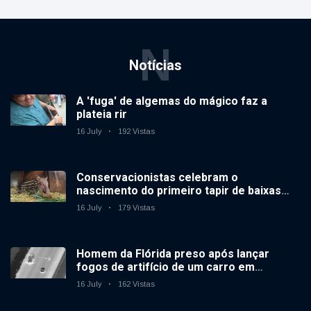
N
Notícias
A 'fuga' de algemas do mágico faz a
plateia rir
16 July
192 Vistas
Conservacionistas celebram o
nascimento do primeiro tapir de baixas
terras no zoológico do Reino Unido em 14
16 July
179 Vistas
anos
Homem da Flórida preso após lançar
fogos de artifício de um carro em
movimento
16 July
162 Vistas