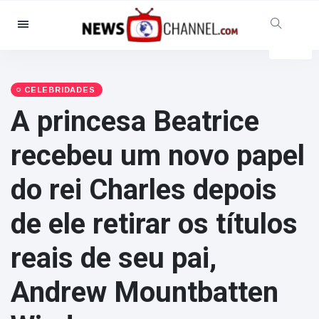
Categorias
Notícias
(4825)
Social & Diversão
(155)
CELEBRIDADES
A princesa Beatrice
Cinema & TV
(81)
Desporto
(237)
recebeu um novo papel
Celebridades
(13938)
do rei Charles depois
Moda e Beleza
(122)
Automóveis & Motor
(5997)
de ele retirar os títulos
Comida e bebida
(79)
reais de seu pai,
Jogos
(160)
Estilo de Vida
(121)
Andrew Mountbatten
Saúde e Aptidão Física
(73)