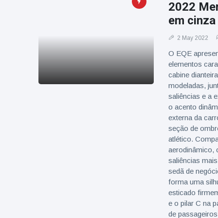
2022 Me
em cinza 
2 May 2022
O EQE apresent
elementos cara
cabine dianteir
modeladas, junt
saliências e a 
o acento dinâm
externa da car
seção de ombr
atlético. Comp
aerodinâmico, 
saliências mais
sedã de negócio
forma uma silh
esticado firmem
e o pilar C na
de passageiros.