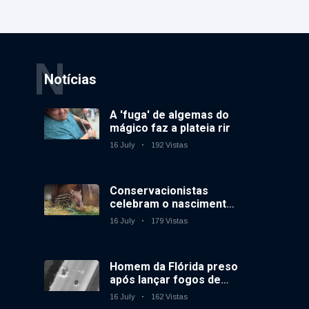
N
Notícias
A 'fuga' de algemas do
mágico faz a plateia rir
16 July
192 Vistas
Conservacionistas
celebram o nascimento
do primeiro tapir de
16 July
179 Vistas
baixas terras no
zoológico do Reino
Unido em 14 anos
Homem da Flórida preso
após lançar fogos de
artifício de um carro em
16 July
162 Vistas
movimento