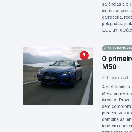
saliências e o 
dinâmico com u
carroceria, ro
polegadas, ju
EQE um caráter
AUTOMÓVEI
O primei
M50
14 June 2021
A mobilidade t
i4 é o primeiro
direção. Prazer
sem compromiss
primeira vez a
combina as le
também convenc