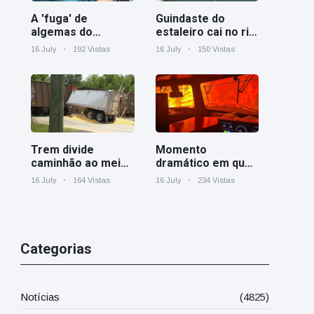
A 'fuga' de
Guindaste do
algemas do
estaleiro cai no rio
mágico faz a
Cooper perto de
16 July
192 Vistas
16 July
150 Vistas
plateia rir
Charleston
Trem divide
Momento
caminhão ao meio
dramático em que
em cruzamento
um trem de carga
16 July
164 Vistas
16 July
234 Vistas
ferroviário na
canadense é
Geórgia
cercado por
incêndio florestal
em Ontário
Categorias
Notícias
(4825)