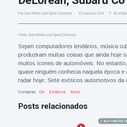
DeLorean, Subaru Co
Viagens & Aventura
(77)
Por Auto Motor und Sport (Glomex)
19 January 2021
93 Vista
Notícias mais recentes
Fonte: Auto Motor und Sport (Glomex)
A 'fuga' de
algemas do
Sejam computadores lendários, música cul
mágico faz a
16 July
192 Vistas
produziram muitas coisas que ainda hoje 
plateia rir
muitos ícones de automóveis. No entanto
Conservacionistas
quase ninguém conhecia naquela época e 
celebram o
radar hoje: Sete exóticos automotivos da 
nascimento do
16 July
179 Vistas
primeiro tapir de
Compras:
De
Exóticos
Anos
baixas terras no
zoológico do
Homem da Flórida
Reino Unido em 14
Posts relacionados
preso após lançar
anos
fogos de artifício
16 July
162 Vistas
de um carro em
AUTOMÓVEI
movimento