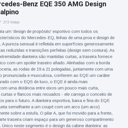
rcedes-Benz EQE 350 AMG Design
alpino
273 Vistas
a um 'design de propósito' esportivo com todos os
cterísticos do Mercedes-EQ, linhas de uma proa e design de
a. A pureza sensual é refletida em superfícies generosamente
as reduzidas e transições perfeitas (design sem costura). As
extremidade dianteira são mantidas curtas, a traseira fornece
ico com um spoiler traseiro afiado. Alinhadas com a borda
roceria, as rodas de 19 a 21 polegadas, juntamente com uma
o pronunciada e musculosa, conferem ao EQE um caráter
arado com o EQS de luxo, o EQE é ainda mais
com uma distância entre eixos um pouco mais curta,
 curtas e flancos mais recuados - ele carrega o conceito de
s para o futuro. A dianteira esportiva, baixa e fina do EQE
ueta semelhante a um coupé com um arco (um arco)
ente sobre a estufa. O pilar A, que foi movido para a frente,
 parte traseira criam espaço para um generoso compartimento
 Único neste segmento é o design da cabine dianteira: as