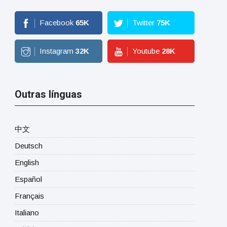
Facebook
65
K
Twitter
75
K
Instagram
32
K
Youtube
28
K
Outras línguas
中文
Deutsch
English
Español
Français
Italiano