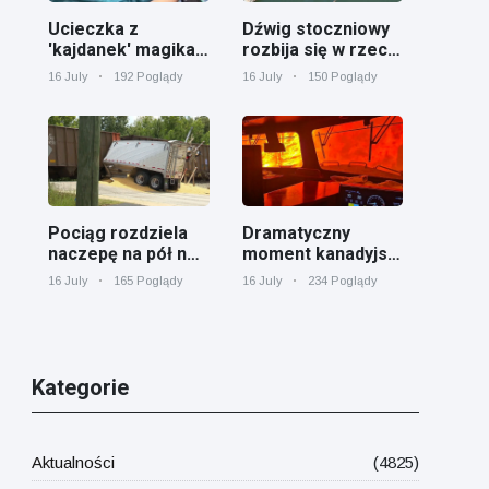
Ucieczka z
Dźwig stoczniowy
'kajdanek' magika
rozbija się w rzece
rozbawiła
Cooper koło
16 July
192 Poglądy
16 July
150 Poglądy
publiczność
Charleston
Pociąg rozdziela
Dramatyczny
naczepę na pół na
moment kanadyjski
przejeździe
pociąg towarowy
16 July
165 Poglądy
16 July
234 Poglądy
kolejowym w
otoczony przez
Georgii
pożar lasu w
Ontario
Kategorie
Aktualności
(4825)