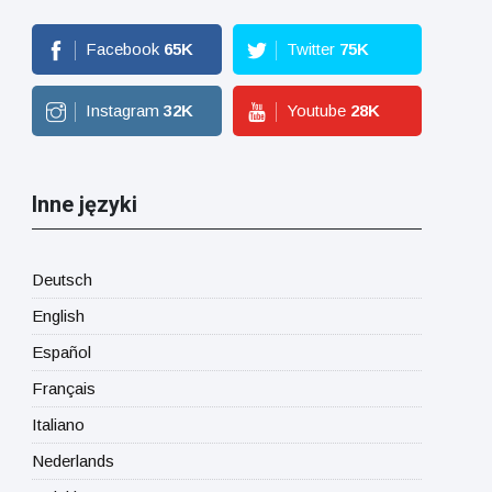
Facebook
65
K
Twitter
75
K
Instagram
32
K
Youtube
28
K
Inne języki
Deutsch
English
Español
Français
Italiano
Nederlands