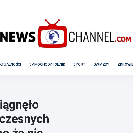
KTUALNOŚCI
SAMOCHODY I SILNIK
SPORT
GWIAZDY
ZDROWIE
siągnęło
oczesnych