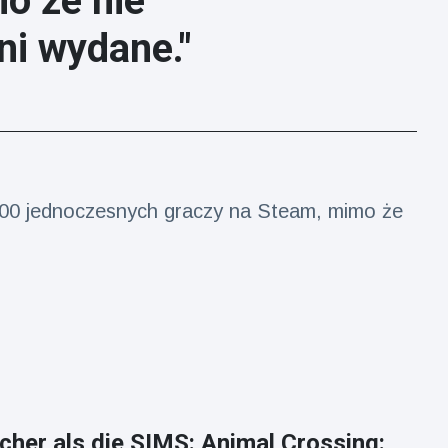
o że nie
ni wydane."
000 jednoczesnych graczy na Steam, mimo że
icher als die SIMS: Animal Crossing: