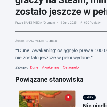
graczy na Steam, mim
fizyczna
zostało jeszcze w peł
(73)
Podróże i przygody
(77)
Przez BANG MEDIA (Glomex)
9 June 2025
690 Poglądy
Najnowsze
Źródło:: BANG MEDIA (Glomex)
wiadomości
"'Dune: Awakening' osiągnęło prawie 100 
Ucieczka z
nie zostało jeszcze w pełni wydane."
'kajdanek'
magika
16 July
192
Zakupy:
Dune
Awakening
Osiągnęło
rozbawiła
Poglądy
publiczność
Powiązane stanowiska
Konserywiści
świętują
narodziny
16 July
179
pierwszego
Poglądy
GRY
tapira
nizinne w
Nie niedl