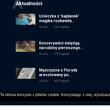
A
Aktualności
Ucieczka z 'kajdanek'
magika rozbawiła
publiczność
16 July
192 Poglądy
Konserywiści świętują
narodziny pierwszego
tapira nizinne w
16 July
179 Poglądy
brytyjskim zoo od 14 lat
Mężczyzna z Florydy
aresztowany po
odpaleniu fajerwerków
16 July
162 Poglądy
z jadącego samochodu
Ta strona korzysta z plików cookie. Korzystając z niej, wyraża