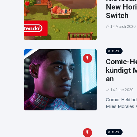
Mężczyzna z
brytyjskim
New Hori
Florydy
zoo od 14 lat
aresztowany
Switch
16 July
162
po odpaleniu
Poglądy
fajerwerków
14 March 2020
z jadącego
samochodu
GRY
Comic-He
kündigt 
an
14 June 2020
Comic-Held bek
Miles Morales 
GRY