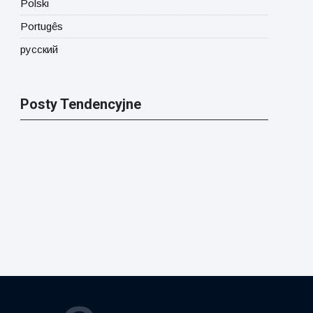
Polski
Portugês
русский
Posty Tendencyjne