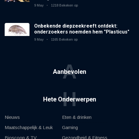
9 May
1218 Bekeken op
Onbekende diepzeekreeft ontdekt:
onderzoekers noemden hem "Plasticus"
9 May
1165 Bekeken op
A
Aanbevolen
H
Hete Onderwerpen
Nieuws
Eten & drinken
Maatschappelijk & Leuk
Gaming
Bioscoop & TV
Gezondheid & Fitness