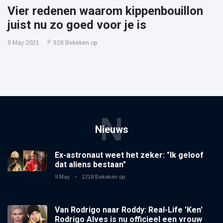
Vier redenen waarom kippenbouillon
juist nu zo goed voor je is
9 May 2021
928 Bekeken op
N
Nieuws
Ex-astronaut weet het zeker: "Ik geloof
dat aliens bestaan"
9 May
1218 Bekeken op
Van Rodrigo naar Roddy: Real-Life 'Ken'
Rodrigo Alves is nu officieel een vrouw