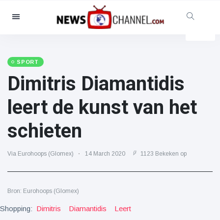
Categorieën
Nieuws
(4825)
Maatschappelijk & Leuk
(155)
SPORT
Dimitris Diamantidis
Bioscoop & TV
(81)
Sport
(237)
leert de kunst van het
Beroemdheden
(13938)
schieten
Mode & Schoonheid
(122)
Auto's & Motor
(5997)
Via Eurohoops (Glomex)
14 March 2020
1123 Bekeken op
Eten & drinken
(79)
Gaming
(160)
Bron: Eurohoops (Glomex)
Levensstijl
(121)
Shopping:
Gezondheid & Fitness
Dimitris
Diamantidis
(73)
Leert