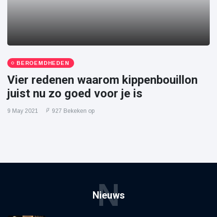
BEROEMDHEDEN
Vier redenen waarom kippenbouillon
juist nu zo goed voor je is
9 May 2021
927 Bekeken op
N
Nieuws