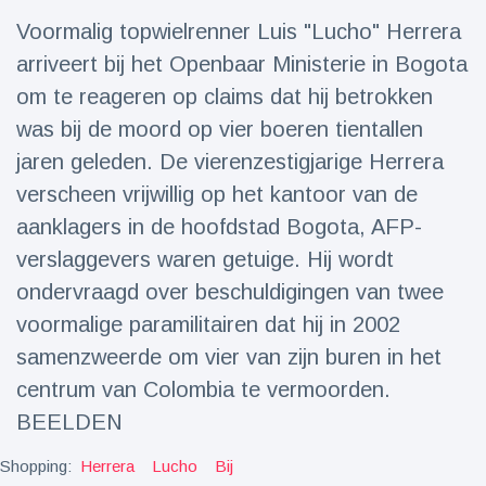
Reizen & Avontuur
(77)
Voormalig topwielrenner Luis "Lucho" Herrera
arriveert bij het Openbaar Ministerie in Bogota
Laatste nieuws
om te reageren op claims dat hij betrokken
was bij de moord op vier boeren tientallen
Draakachtig
jaren geleden. De vierenzestigjarige Herrera
zeedier
verscheen vrijwillig op het kantoor van de
aangespoeld
17 July
43 Bekeken
op
aanklagers in de hoofdstad Bogota, AFP-
verslaggevers waren getuige. Hij wordt
Adembenemende
ondervraagd over beschuldigingen van twee
beelden:
acrobaat toont
17 July
30 Bekeken
voormalige paramilitairen dat hij in 2002
spectaculaire
op
stunts
samenzweerde om vier van zijn buren in het
centrum van Colombia te vermoorden.
Een van de
grootste
BEELDEN
radiotelescopen
9 May
16035 Bekeken
ter wereld stort
op
Shopping:
Herrera
Lucho
Bij
in