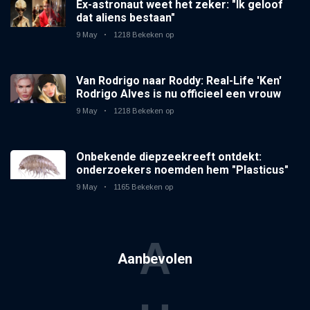
Ex-astronaut weet het zeker: "Ik geloof
dat aliens bestaan"
9 May
1218 Bekeken op
Van Rodrigo naar Roddy: Real-Life 'Ken'
Rodrigo Alves is nu officieel een vrouw
9 May
1218 Bekeken op
Onbekende diepzeekreeft ontdekt:
onderzoekers noemden hem "Plasticus"
9 May
1165 Bekeken op
A
Aanbevolen