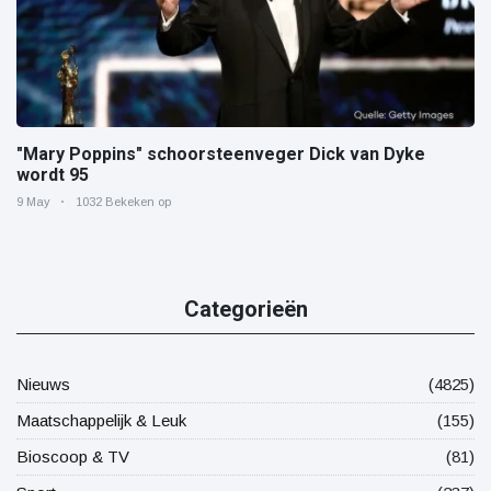
"Mary Poppins" schoorsteenveger Dick van Dyke
wordt 95
9 May
1032 Bekeken op
Categorieën
Nieuws
(4825)
Maatschappelijk & Leuk
(155)
Bioscoop & TV
(81)