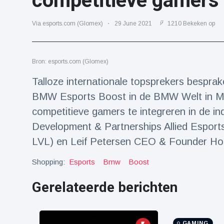
competitieve gamers
Reizen & Avontuur
(77)
Via esports.com (Glomex)
29 June 2021
1210 Bekeken op
Laatste nieuws
Bron: esports.com (Glomex)
Draakachtig
zeedier
Talloze internationale topsprekers bespra
aangespoeld
17 July
44 Bekeken
BMW Esports Boost in de BMW Welt in Mü
op
competitieve gamers te integreren in de in
Adembenemende
Development & Partnerships Allied Esport
beelden:
LVL) en Leif Petersen CEO & Founder Hol
acrobaat toont
17 July
31 Bekeken
spectaculaire
op
Shopping:
Esports
Bmw
Boost
stunts
Een van de
Gerelateerde berichten
grootste
radiotelescopen
9 May
16036 Bekeken
ter wereld stort
op
in
GAMING