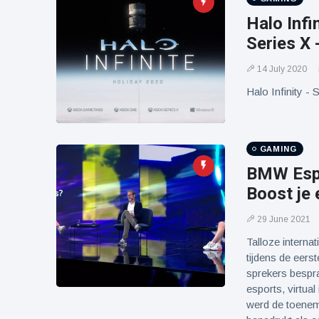
Halo Infi
Series X
14 July 2020
Halo Infinity 
GAMING
BMW Espo
Boost je 
29 June 2021
Talloze interna
tijdens de eer
sprekers bespr
esports, virtual
werd de toenem