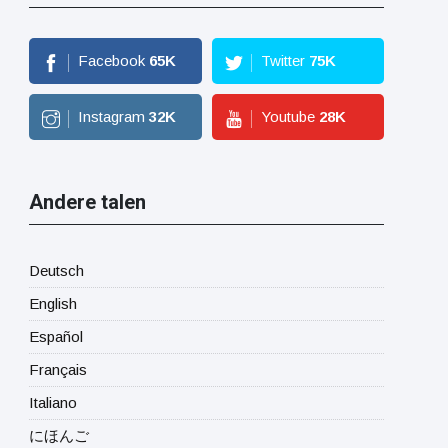
Facebook
65
K
Twitter
75
K
Instagram
32
K
Youtube
28
K
Andere talen
Deutsch
English
Español
Français
Italiano
にほんご