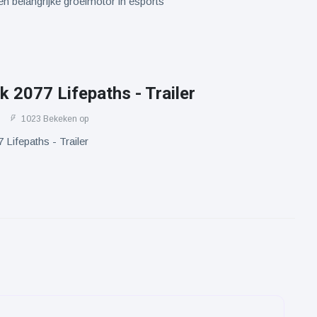
en belangrijke groeimotor in esports
 2077 Lifepaths - Trailer
1023 Bekeken op
Lifepaths - Trailer