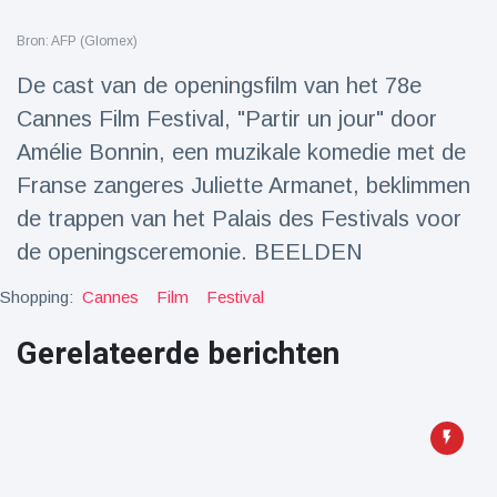
Reizen & Avontuur
(77)
Bron: AFP (Glomex)
De cast van de openingsfilm van het 78e
Laatste nieuws
Cannes Film Festival, "Partir un jour" door
Amélie Bonnin, een muzikale komedie met de
Draakachtig
zeedier
Franse zangeres Juliette Armanet, beklimmen
aangespoeld
17 July
43 Bekeken
de trappen van het Palais des Festivals voor
op
de openingsceremonie. BEELDEN
Adembenemende
Shopping:
Cannes
beelden:
Film
Festival
acrobaat toont
17 July
29 Bekeken
spectaculaire
op
Gerelateerde berichten
stunts
Een van de
grootste
radiotelescopen
9 May
16035 Bekeken
ter wereld stort
op
in