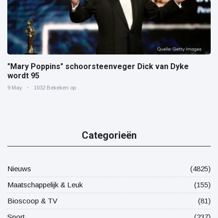
"Mary Poppins" schoorsteenveger Dick van Dyke
wordt 95
9 May
1032 Bekeken op
Categorieën
Nieuws
(4825)
Maatschappelijk & Leuk
(155)
Bioscoop & TV
(81)
Sport
(237)