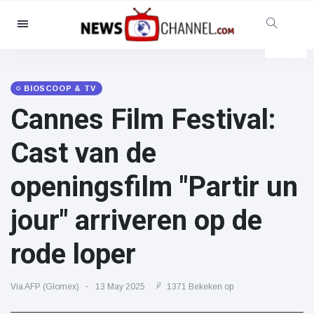
Categorieën
Nieuws
(4825)
Maatschappelijk & Leuk
(155)
BIOSCOOP & TV
Cannes Film Festival:
Bioscoop & TV
(81)
Sport
(237)
Cast van de
Beroemdheden
(13938)
openingsfilm "Partir un
Mode & Schoonheid
(122)
Auto's & Motor
(5997)
jour" arriveren op de
Eten & drinken
(79)
rode loper
Gaming
(160)
Levensstijl
(121)
Via AFP (Glomex)
13 May 2025
1371 Bekeken op
Gezondheid & Fitness
(73)