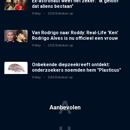
Ex-astronaut weet het zeker: "Ik geloof
dat aliens bestaan"
9 May
1218 Bekeken op
Van Rodrigo naar Roddy: Real-Life 'Ken'
Rodrigo Alves is nu officieel een vrouw
9 May
1215 Bekeken op
Onbekende diepzeekreeft ontdekt:
onderzoekers noemden hem "Plasticus"
9 May
1164 Bekeken op
A
Aanbevolen