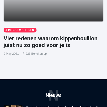
BEROEMDHEDEN
Vier redenen waarom kippenbouillon
juist nu zo goed voor je is
9 May 2021
925 Bekeken op
N
Nieuws