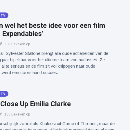
 TV
 wel het beste idee voor een film
e Expendables’
203 Bekeken op
val; Sylvester Stallone brengt alle oude actiehelden van de
g jaar bij elkaar voor het ultieme team van badasses. Ze
 al te serieus en de film zit vol knipogen naar oude
et werd een doorslaand succes.
 TV
 Close Up Emilia Clarke
163 Bekeken op
rschijnlijk vooral als Khaleesi uit Game of Thrones, maar de
og veel meer in haar mars. Wist je bijvoorbeeld dat ze al eens