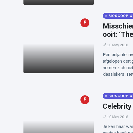
BIOSCOOP &
Misschien
ooit: ‘Th
10 May 2018
Een briljante in
afgelopen derti
nemen zich niet
klassiekers. H
BIOSCOOP &
Celebrity
10 May 2018
Je ken haar waa
actrice heeft n