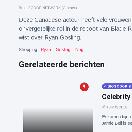
Reizen & Avontuur
(77)
Bron: SCOOP NETWORK (Glomex)
Deze Canadese acteur heeft vele vrouwen
Laatste nieuws
onvergetelijke rol in de reboot van Blade R
wist over Ryan Gosling.
Draakachtig
zeedier
Shopping:
Ryan
Gosling
Nog
aangespoeld
17 July
43 Bekeken
op
Gerelateerde berichten
Adembenemende
beelden:
acrobaat toont
BIOSCOOP &
17 July
30 Bekeken
spectaculaire
op
Celebrity
stunts
Een van de
10 May 2018
grootste
Er komen bijna 
radiotelescopen
9 May
16035 Bekeken
ter wereld stort
op
Jamie Bell is e
in