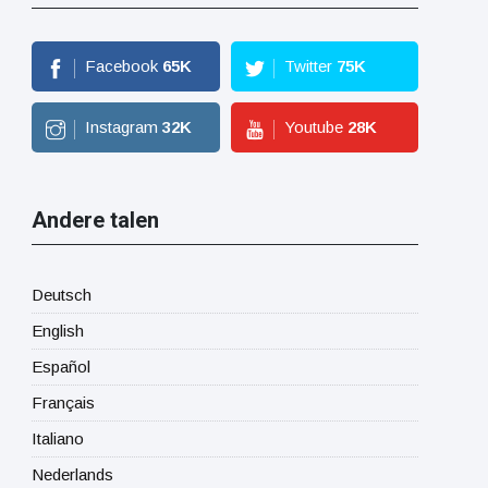
Facebook
65
K
Twitter
75
K
Instagram
32
K
Youtube
28
K
Andere talen
Deutsch
English
Español
Français
Italiano
Nederlands