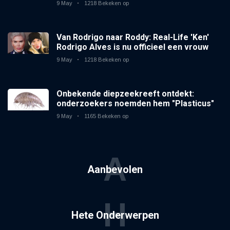
9 May
1218 Bekeken op
Van Rodrigo naar Roddy: Real-Life 'Ken'
Rodrigo Alves is nu officieel een vrouw
9 May
1218 Bekeken op
Onbekende diepzeekreeft ontdekt:
onderzoekers noemden hem "Plasticus"
9 May
1165 Bekeken op
A
Aanbevolen
H
Hete Onderwerpen