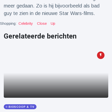
Reizen & Avontuur
(77)
meer gedaan. Zo is hij bijvoorbeeld als bad
guy te zien in de nieuwe Star Wars-films.
Laatste nieuws
Shopping:
Celebrity
Close
Up
Gerelateerde berichten
Draakachtig
zeedier
aangespoeld
17 July
44 Bekeken
op
Adembenemende
beelden:
acrobaat toont
17 July
31 Bekeken
spectaculaire
op
stunts
Een van de
grootste
radiotelescopen
9 May
16035 Bekeken
ter wereld stort
op
BIOSCOOP & TV
in