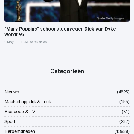
"Mary Poppins" schoorsteenveger Dick van Dyke
wordt 95
9 May
1033 Bekeken op
Categorieën
Nieuws
(4825)
Maatschappelijk & Leuk
(155)
Bioscoop & TV
(81)
Sport
(237)
Beroemdheden
(13938)