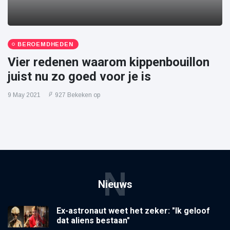
BEROEMDHEDEN
Vier redenen waarom kippenbouillon
juist nu zo goed voor je is
9 May 2021
927 Bekeken op
N
Nieuws
Ex-astronaut weet het zeker: "Ik geloof
dat aliens bestaan"