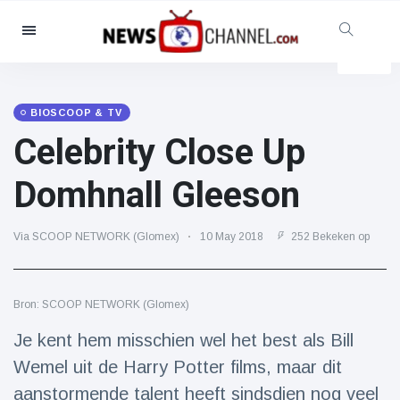
Categorieën
Nieuws
(4825)
Maatschappelijk & Leuk
(155)
BIOSCOOP & TV
Celebrity Close Up
Bioscoop & TV
(81)
Sport
(237)
Domhnall Gleeson
Beroemdheden
(13938)
Mode & Schoonheid
(122)
Via SCOOP NETWORK (Glomex)
10 May 2018
252 Bekeken op
Auto's & Motor
(5997)
Eten & drinken
(79)
Bron: SCOOP NETWORK (Glomex)
Gaming
(160)
Je kent hem misschien wel het best als Bill
Levensstijl
(121)
Wemel uit de Harry Potter films, maar dit
Gezondheid & Fitness
(73)
aanstormende talent heeft sindsdien nog veel