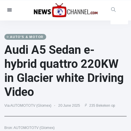
Categorieën
Nieuws
(4825)
Maatschappelijk & Leuk
(155)
AUTO'S & MOTOR
Audi A5 Sedan e-
Bioscoop & TV
(81)
Sport
(237)
hybrid quattro 220KW
Beroemdheden
(13938)
in Glacier white Driving
Mode & Schoonheid
(122)
Auto's & Motor
(5997)
Video
Eten & drinken
(79)
Gaming
(160)
Via AUTOMOTOTV (Glomex)
20 June 2025
235 Bekeken op
Levensstijl
(121)
Gezondheid & Fitness
(73)
Bron: AUTOMOTOTV (Glomex)