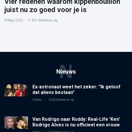
Vier redenen waarom kippenbouillon
juist nu zo goed voor je is
9 May 2021
927 Bekeken op
N
Nieuws
Ex-astronaut weet het zeker: "Ik geloof
dat aliens bestaan"
9 May
1218 Bekeken op
Van Rodrigo naar Roddy: Real-Life 'Ken'
Rodrigo Alves is nu officieel een vrouw