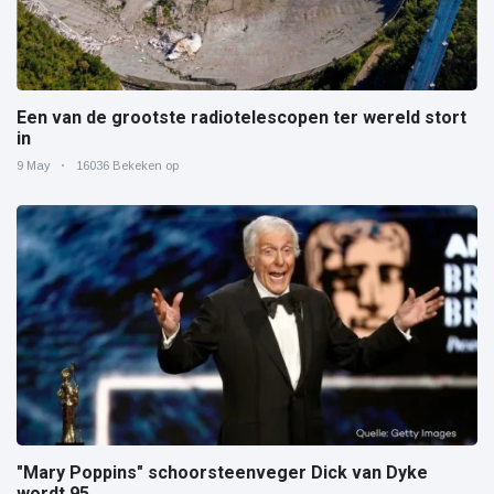
Een van de grootste radiotelescopen ter wereld stort
in
9 May
16036 Bekeken op
"Mary Poppins" schoorsteenveger Dick van Dyke
wordt 95