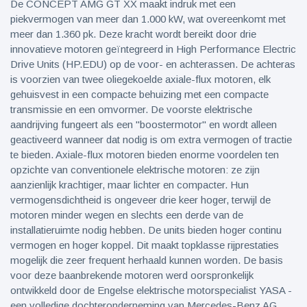
De CONCEPT AMG GT XX maakt indruk met een
piekvermogen van meer dan 1.000 kW, wat overeenkomt met
meer dan 1.360 pk. Deze kracht wordt bereikt door drie
innovatieve motoren geïntegreerd in High Performance Electric
Drive Units (HP.EDU) op de voor- en achterassen. De achteras
is voorzien van twee oliegekoelde axiale-flux motoren, elk
gehuisvest in een compacte behuizing met een compacte
transmissie en een omvormer. De voorste elektrische
aandrijving fungeert als een "boostermotor" en wordt alleen
geactiveerd wanneer dat nodig is om extra vermogen of tractie
te bieden. Axiale-flux motoren bieden enorme voordelen ten
opzichte van conventionele elektrische motoren: ze zijn
aanzienlijk krachtiger, maar lichter en compacter. Hun
vermogensdichtheid is ongeveer drie keer hoger, terwijl de
motoren minder wegen en slechts een derde van de
installatieruimte nodig hebben. De units bieden hoger continu
vermogen en hoger koppel. Dit maakt topklasse rijprestaties
mogelijk die zeer frequent herhaald kunnen worden. De basis
voor deze baanbrekende motoren werd oorspronkelijk
ontwikkeld door de Engelse elektrische motorspecialist YASA -
een volledige dochteronderneming van Mercedes-Benz AG.