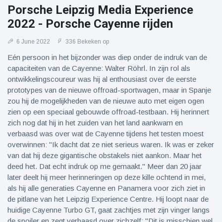
Porsche Leipzig Media Experience
2022 - Porsche Cayenne rijden
6 June 2022
336 Bekeken op
Eén persoon in het bijzonder was diep onder de indruk van de
capaciteiten van de Cayenne: Walter Röhrl. In zijn rol als
ontwikkelingscoureur was hij al enthousiast over de eerste
prototypes van de nieuwe offroad-sportwagen, maar in Spanje
zou hij de mogelijkheden van de nieuwe auto met eigen ogen
zien op een speciaal gebouwde offroad-testbaan. Hij herinnert
zich nog dat hij in het zuiden van het land aankwam en
verbaasd was over wat de Cayenne tijdens het testen moest
overwinnen: "Ik dacht dat ze niet serieus waren. Ik was er zeker
van dat hij deze gigantische obstakels niet aankon. Maar het
deed het. Dat echt indruk op me gemaakt." Meer dan 20 jaar
later deelt hij meer herinneringen op deze kille ochtend in mei,
als hij alle generaties Cayenne en Panamera voor zich ziet in
de pitlane van het Leipzig Experience Centre. Hij loopt naar de
huidige Cayenne Turbo GT, gaat zachtjes met zijn vinger langs
de spoiler en zegt verbaasd over zichzelf: "Dit is misschien wel