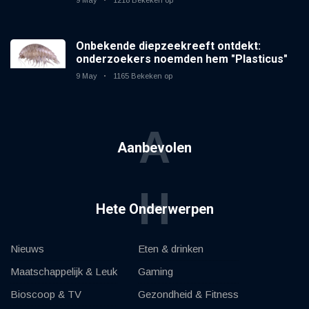
9 May
1218 Bekeken op
Onbekende diepzeekreeft ontdekt:
onderzoekers noemden hem "Plasticus"
9 May
1165 Bekeken op
A
Aanbevolen
H
Hete Onderwerpen
Nieuws
Eten & drinken
Maatschappelijk & Leuk
Gaming
Bioscoop & TV
Gezondheid & Fitness