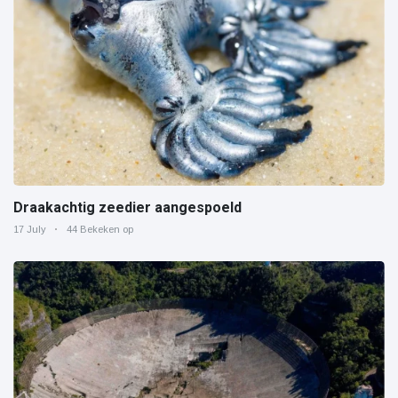
Draakachtig zeedier aangespoeld
17 July
44 Bekeken op