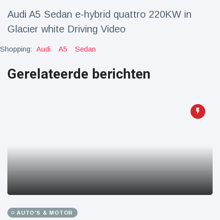
Reizen & Avontuur
(77)
Audi A5 Sedan e-hybrid quattro 220KW in
Glacier white Driving Video
Laatste nieuws
Shopping:
Audi
A5
Sedan
Draakachtig
Gerelateerde berichten
zeedier
aangespoeld
17 July
44 Bekeken
op
Adembenemende
beelden:
acrobaat toont
17 July
31 Bekeken
spectaculaire
op
stunts
Een van de
grootste
radiotelescopen
9 May
16036 Bekeken
ter wereld stort
op
in
AUTO'S & MOTOR