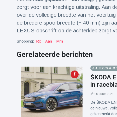
zorgt voor een krachtige uitstraling. Aan de
over de volledige breedte van het voertuig 
de bredere spoorbreedte (+ 40 mm) zijn a
LEXUS-opschrift op de achterklep zorgt vo
Shopping:
Rx
Aan
Mm
Gerelateerde berichten
AUTO'S & M
ŠKODA EN
in racebl
10 June 2021
De ŠKODA ENYAQ
de nieuwe, voll
gekenmerkt door