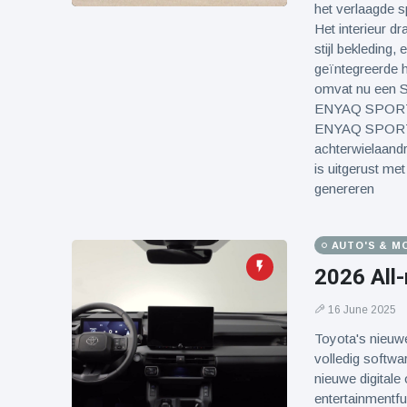
het verlaagde s
Het interieur dr
stijl bekleding,
geïntegreerde
omvat nu een S
ENYAQ SPORTLI
ENYAQ SPORTLI
achterwielaand
is uitgerust m
genereren
AUTO'S & M
2026 All
16 June 2025
Toyota's nieuw
volledig softwa
nieuwe digitale
entertainmentf