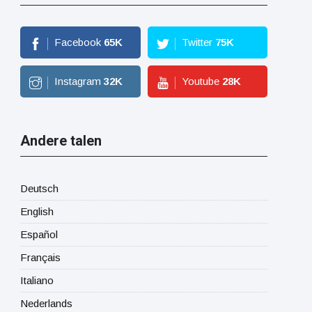
Facebook
65
K
Twitter
75
K
Instagram
32
K
Youtube
28
K
Andere talen
Deutsch
English
Español
Français
Italiano
Nederlands