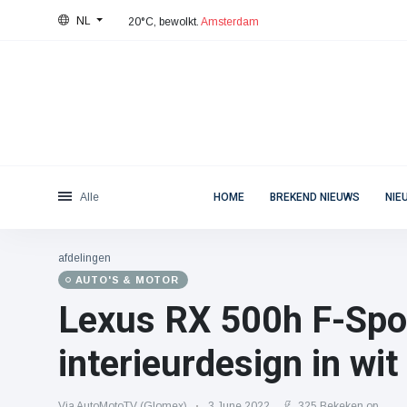
NL
20°C, bewolkt.
Amsterdam
Categorieën
Fri, August 7, 2026
Lees het laatste nieuws
Nieuws
(4825)
Maatschappelijk & Leuk
(155)
Bioscoop & TV
(81)
Sport
(237)
Alle
HOME
BREKEND NIEUWS
NIE
Beroemdheden
(13938)
Mode & Schoonheid
(122)
afdelingen
Auto's & Motor
(5997)
AUTO'S & MOTOR
Eten & drinken
(79)
Lexus RX 500h F-Spo
Gaming
(160)
interieurdesign in wit
Levensstijl
(121)
Gezondheid & Fitness
(73)
Via AutoMotoTV (Glomex)
3 June 2022
325 Bekeken op