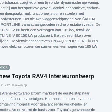
portchassis zorgt voor een bijzonder dynamische rijervaring.
aagt ​​bij aan het sportieve gevoel, dankzij decoratieve, carbon-
 een driespaaks multifunctioneel stuur en stoelen met
 hoofdsteunen. Het nieuwe vlaggenschipmodel van ŠKODA
PORTLINE-variant, aangeboden in drie prestatieniveaus. De
NE iV 60 heeft een vermogen van 132 kW, terwijl de
NE iV 80 150 kW produceert. Beide beschikken over
rijving. De vierwielaangedreven ENYAQ SPORTLINE iV 80x
et twee elektromotoren die samen een vermogen van 195 kW
OTOR
-new Toyota RAV4 Interieurontwerp
212 Bekeken op
e Arene-softwareplatform markeert de eerste stap naar
regedefinieerde voertuigen. Het maakt de creatie van een
 omgeving mogelijk voor geavanceerde veiligheids- en
uncties. Arene vormt de basis voor Toyota's geavanceerde