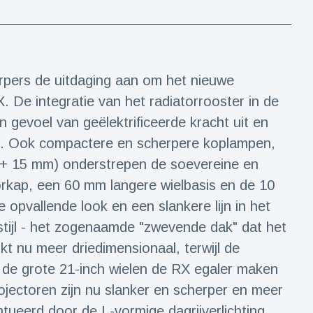
erpers de uitdaging aan om het nieuwe
 De integratie van het radiatorrooster in de
n gevoel van geëlektrificeerde kracht uit en
punt. Ook compactere en scherpere koplampen,
 (+ 15 mm) onderstrepen de soevereine en
orkap, een 60 mm langere wielbasis en de 10
e opvallende look en een slankere lijn in het
ijl - het zogenaamde "zwevende dak" dat het
ijkt nu meer driedimensionaal, terwijl de
 de grote 21-inch wielen de RX egaler maken
jectoren zijn nu slanker en scherper en meer
tueerd door de L-vormige dagrijverlichting,