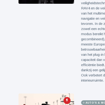
veiligheidstech
RAV4 en de veil
van het multime
navigatie en vei
tevoren. In de 
zowel een echte
modus bereikt 
gecombineerd),
meeste Europese k
betrouwbaarhei
van het plug-in
capaciteit dan 
efficiëntie biedt
dankzij een geli
Ook verbetert d
interieurruimte.
AUTO'S & M