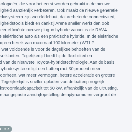
nologieën, die voor het eerst worden gebruikt in de nieuwe
igheid aanzienlijk verbeteren. Ook maakt de nieuwe generatie
diasysteem zijn werelddebuut, dat verbeterde connectiviteit,
ligheidstools biedt en dankzij Arene sneller werkt dan ooit
zeer efficiënte nieuwe plug-in hybride variant is de RAV4
 elektrische auto als een praktische hybride. In de elektrische
hij een bereik van maximaal 100 kilometer (WTLP
 wat voldoende is voor de dagelijkse behoeften van de
lanten. Tegelijkertijd biedt hij de flexibiliteit en
d van de nieuwste Toyota-hybridetechnologie. Aan de basis
 hybridesysteem ligt een batterij met 30 procent meer
voorheen, wat meer vermogen, betere acceleratie en grotere
. Tegelijkertijd is sneller opladen van de batterij mogelijk
jkstroomlaadcapaciteit tot 50 kW, afhankelijk van de uitrusting.
e aangepaste aandrijfopstelling de rijdynamic en vergroot de
OTOR