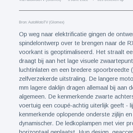
Reizen & Avontuur
(77)
Bron: AutoMotoTV (Glomex)
Laatste nieuws
Op weg naar elektrificatie gingen de ontw
Draakachtig
spindelontwerp over te brengen naar de RX.
zeedier
voorkant is geoptimaliseerd. Het straalt ee
aangespoeld
17 July
43 Bekeken
op
draagt ​​bij aan het lage visuele zwaarte
luchtinlaten en een bredere spoorbreedte
Adembenemende
zelfverzekerde uitstraling. De langere mot
beelden:
acrobaat toont
mm lagere daklijn dragen allemaal bij aan d
17 July
30 Bekeken
spectaculaire
op
algemeen. De kenmerkende zwarte achterst
stunts
voertuig een coupé-achtig uiterlijk geeft - l
Een van de
grootste
kenmerkende oplopende onderste zijlijn en
radiotelescopen
9 May
16035 Bekeken
dynamischer. De ledkoplampen met vier pro
ter wereld stort
op
in
horizontaal geplaatst. Hun design, geaccen