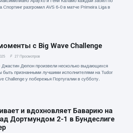
Максимилиано Араухо и Гени Каламо каждый забил по
а Спортинг разгромил AVS 6-0 в матче Primeira Liga в
оменты с Big Wave Challenge
025
27 Просмотров
 и Джастин Дюпон произвели несколько выдающихся
ы быть признанными лучшими исполнителями на Tudor
ve Challenge у побережья Португалии в субботу.
ивает и вдохновляет Баварию на
над Дортмундом 2-1 в Бундеслиге
ер