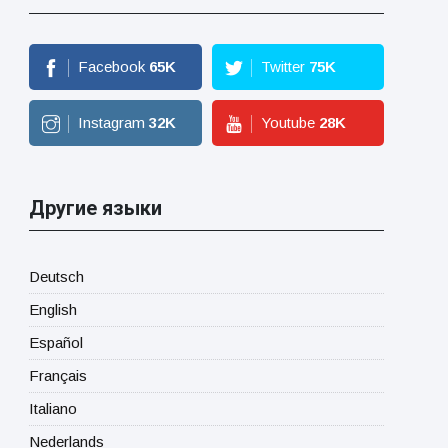
Facebook
65
K
Twitter
75
K
Instagram
32
K
Youtube
28
K
Другие языки
Deutsch
English
Español
Français
Italiano
Nederlands