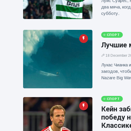
Луис Суарес, 
фейерверков из
два мяча, когд
движущейся
субботу.
машины
СПОРТ
Лучшие м
18 December 2
Лукас Чианка
заездов, чтоб
Nazare Big Wa
СПОРТ
Кейн заб
победу 
Классик