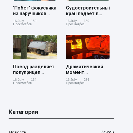
'Побег' фокусника
Судостроительный
из наручников
кран падает в
вызвал смех у
реку Купер возле
16 July
189
16 July
150
аудитории
Чарльстона
Просмотров
Просмотров
Поезд разделяет
Драматический
полуприцеп
момент
пополам на
канадский
16 July
164
16 July
234
железнодорожном
грузовой поезд
Просмотров
Просмотров
переезде в
окруженный
Джорджии
лесным пожаром
в Онтарио
Категории
Новости
(4825)