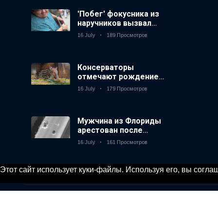
'Побег' фокусника из
наручников вызвал
смех у аудитории
16 July
189 Просмотров
Консерваторы
отмечают рождение
первого низкогорного
16 July
179 Просмотров
тапира в зоопарке
Великобритании за 14
лет
Мужчина из Флориды
арестован после
запуска фейерверков
16 July
161 Просмотров
из движущейся
машины
Этот сайт использует куки-файлы. Используя его, вы согл
© 2020, KV-GmbH | All rights reserved