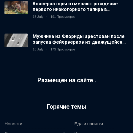
Консерваторы отмечают рождение
первого низкогорного тапира в
зоопарке Великобритании за 14 лет
16 July
191 Просмотров
Мужчина из Флориды арестован после
запуска фейерверков из движущейся
машины
16 July
173 Просмотров
Размещен на сайте .
Горячие темы
Новости
Еда и напитки