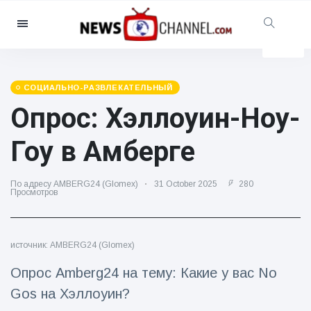
Категории
Новости
(4825)
Социально-развлекательный
СОЦИАЛЬНО-РАЗВЛЕКАТЕЛЬНЫЙ
(155)
Опрос: Хэллоуин-Ноу-
Кино и телевидение
(81)
Гоу в Амберге
Спорт
(237)
Знаменитости
(13938)
По адресу AMBERG24 (Glomex)
31 October 2025
280
Просмотров
Мода и красота
(122)
Автомобили и мотор
(5997)
Еда и напитки
(79)
источник: AMBERG24 (Glomex)
Игры
(160)
Опрос Amberg24 на тему: Какие у вас No
Стиль жизни и досуг
(121)
Gos на Хэллоуин?
Здоровье и фитнес
(73)