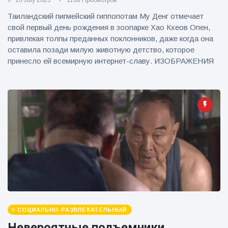
10 July 2025
1108 Просмотров
фейерверков из
движущейся
Таиландский пигмейский гиппопотам Му Денг отмечает
машины
свой первый день рождения в зоопарке Хао Кхеов Опен,
привлекая толпы преданных поклонников, даже когда она
оставила позади милую животную детство, которое
принесло ей всемирную интернет-славу. ИЗОБРАЖЕНИЯ
СОЦИАЛЬНО-РАЗВЛЕКАТЕЛЬНЫЙ
Невероятные подъемники,