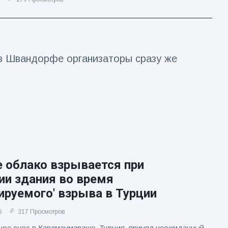
 в Швандорфе организаторы сразу же
 облако взрывается при
ии здания во время
ируемого' взрыва в Турции
5
317 Просмотров
ое снос в Караманмараше, Турция, принял неожиданный