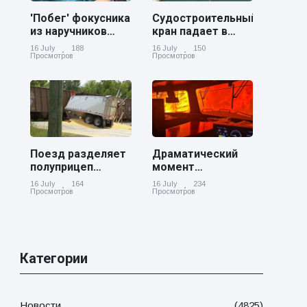
'Побег' фокусника
Судостроительный
из наручников
кран падает в
вызвал смех у
реку Купер возле
16 July
188
16 July
150
аудитории
Чарльстона
Просмотров
Просмотров
Поезд разделяет
Драматический
полуприцеп
момент
пополам на
канадский
16 July
164
16 July
234
железнодорожном
грузовой поезд
Просмотров
Просмотров
переезде в
окруженный
Джорджии
лесным пожаром
в Онтарио
Категории
Новости
(4825)