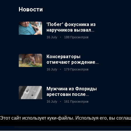
Новости
'Побег' фокусника из
наручников вызвал
смех у аудитории
16 July
188 Просмотров
Консерваторы
отмечают рождение
первого низкогорного
16 July
179 Просмотров
тапира в зоопарке
Великобритании за 14
лет
Мужчина из Флориды
арестован после
запуска фейерверков
16 July
161 Просмотров
из движущейся
машины
Этот сайт использует куки-файлы. Используя его, вы согл