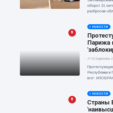
фейерверков из
оборот 21 окт
движущейся
разбросав обл
машины
НОВОСТИ
Протест
Парижа 
'заблоки
10 September 
Протестующие
Республики в 
все'. ИЗОБР
НОВОСТИ
Страны Е
'наивыс