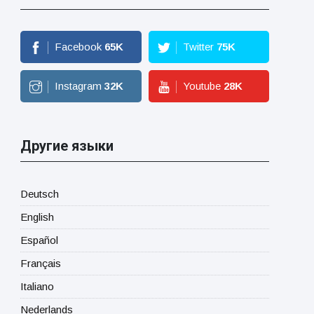
Facebook
65
K
Twitter
75
K
Instagram
32
K
Youtube
28
K
Другие языки
Deutsch
English
Español
Français
Italiano
Nederlands