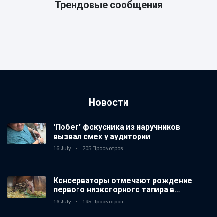
Трендовые сообщения
Новости
'Побег' фокусника из наручников
вызвал смех у аудитории
16 July
205 Просмотров
Консерваторы отмечают рождение
первого низкогорного тапира в
зоопарке Великобритании за 14 лет
16 July
195 Просмотров