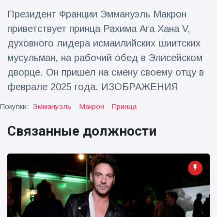
Президент Франции Эммануэль Макрон
Путешествия и приключения
(77)
приветствует принца Рахима Ага Хана V,
духовного лидера исмаилийских шиитских
Последние новости
мусульман, на рабочий обед в Элисейском
дворце. Он пришел на смену своему отцу в
'Побег'
феврале 2025 года. ИЗОБРАЖЕНИЯ
фокусника из
наручников
16 July
205
вызвал смех у
Просмотров
Покупки:
Эммануэль
Макрон
Принца
аудитории
Связанные должности
Консерваторы
отмечают
рождение
16 July
195
первого
Просмотров
низкогорного
тапира в
Мужчина из
зоопарке
Флориды
Великобритании
арестован
за 14 лет
16 July
173
после запуска
Просмотров