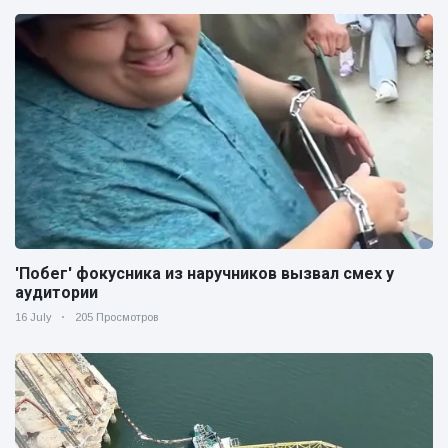
'Побег' фокусника из наручников вызвал смех у
аудитории
16 July
205 Просмотров