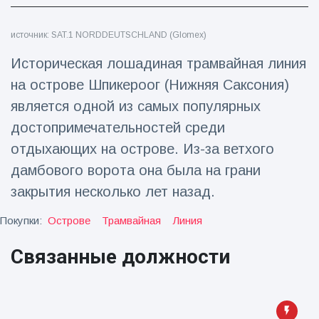
Путешествия и приключения
(77)
источник: SAT.1 NORDDEUTSCHLAND (Glomex)
Историческая лошадиная трамвайная линия
Последние новости
на острове Шпикероог (Нижняя Саксония)
является одной из самых популярных
'Побег'
достопримечательностей среди
фокусника из
наручников
отдыхающих на острове. Из-за ветхого
16 July
206
вызвал смех у
Просмотров
дамбового ворота она была на грани
аудитории
закрытия несколько лет назад.
Консерваторы
отмечают
рождение
Покупки:
Острове
Трамвайная
Линия
16 July
195
первого
Просмотров
низкогорного
Связанные должности
тапира в
Мужчина из
зоопарке
Флориды
Великобритании
арестован
за 14 лет
16 July
173
после запуска
Просмотров