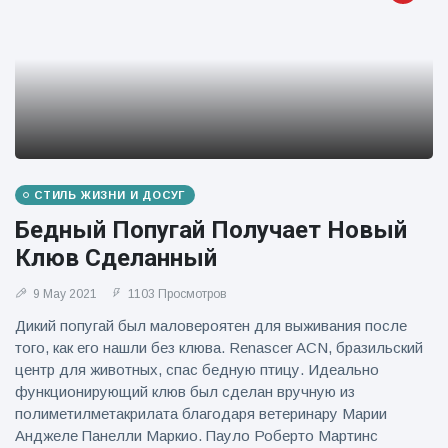
фейерверков из
движущейся
машины
СТИЛЬ ЖИЗНИ И ДОСУГ
Бедный Попугай Получает Новый
Клюв Сделанный
9 May 2021
1103 Просмотров
Дикий попугай был маловероятен для выживания после
того, как его нашли без клюва. Renascer ACN, бразильский
центр для животных, спас бедную птицу. Идеально
функционирующий клюв был сделан вручную из
полиметилметакрилата благодаря ветеринару Марии
Анджеле Панелли Маркио. Пауло Роберто Мартинс