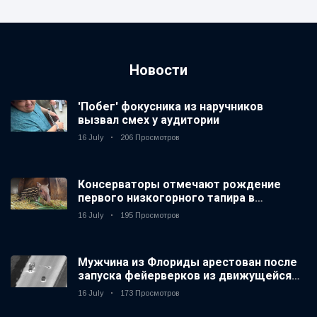
Новости
'Побег' фокусника из наручников
вызвал смех у аудитории
16 July
206 Просмотров
Консерваторы отмечают рождение
первого низкогорного тапира в
зоопарке Великобритании за 14 лет
16 July
195 Просмотров
Мужчина из Флориды арестован после
запуска фейерверков из движущейся
машины
16 July
173 Просмотров