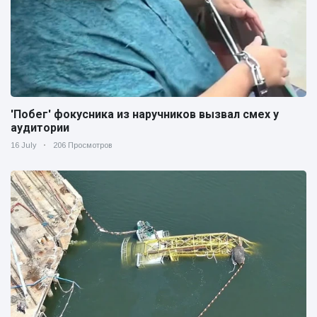
'Побег' фокусника из наручников вызвал смех у
аудитории
16 July
206 Просмотров