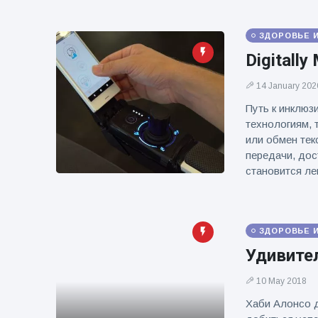
ЗДОРОВЬЕ 
Digitally
14 January 202
Путь к инклюз
технологиям, 
или обмен те
передачи, дос
становится ле
ЗДОРОВЬЕ 
Удивите
10 May 2018
Хаби Алонсо 