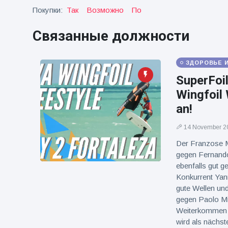
фейерверков из
Покупки:
Так
Возможно
По
движущейся
машины
Связанные должности
ЗДОРОВЬЕ 
SuperFoi
Wingfoil 
an!
14 November 2
Der Franzose Ma
gegen Fernando
ebenfalls gut g
Konkurrent Yann 
gute Wellen und
gegen Paolo Mig
Weiterkommen f
wird als nächst