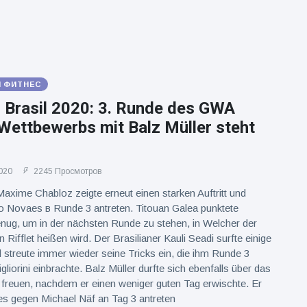
И ФИТНЕС
l Brasil 2020: 3. Runde des GWA
Wettbewerbs mit Balz Müller steht
020
2245 Просмотров
xime Chabloz zeigte erneut einen starken Auftritt und
 Novaes в Runde 3 antreten. Titouan Galea punktete
enug, um in der nächsten Runde zu stehen, in Welcher der
Rifflet heißen wird. Der Brasilianer Kauli Seadi surfte einige
 streute immer wieder seine Tricks ein, die ihm Runde 3
liorini einbrachte. Balz Müller durfte sich ebenfalls über das
reuen, nachdem er einen weniger guten Tag erwischte. Er
es gegen Michael Näf an Tag 3 antreten