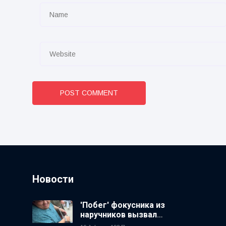
POST COMMENT
Новости
'Побег' фокусника из
наручников вызвал
смех у аудитории