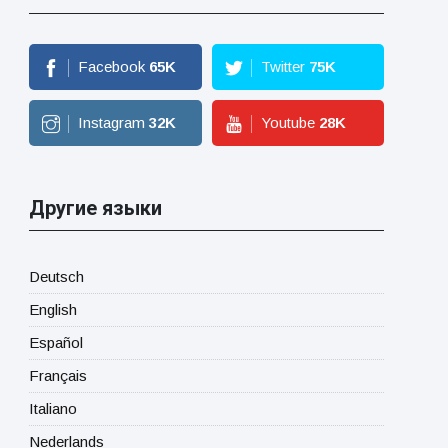
Facebook
65
K
Twitter
75
K
Instagram
32
K
Youtube
28
K
Другие языки
Deutsch
English
Español
Français
Italiano
Nederlands