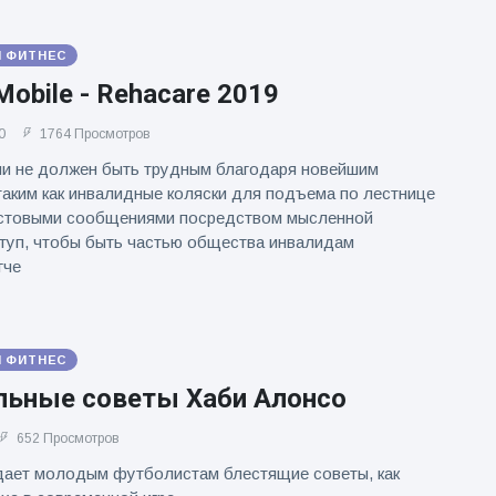
И ФИТНЕС
 Mobile - Rehacare 2019
0
1764 Просмотров
ии не должен быть трудным благодаря новейшим
таким как инвалидные коляски для подъема по лестнице
кстовыми сообщениями посредством мысленной
туп, чтобы быть частью общества инвалидам
гче
И ФИТНЕС
льные советы Хаби Алонсо
652 Просмотров
дает молодым футболистам блестящие советы, как