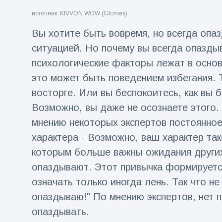
источник: KIVVON WOW (Glomex)
Путешествия и приключения
(77)
Вы хотите быть вовремя, но всегда опаз
ситуацией. Но почему вы всегда опазды
Последние новости
психологические факторы лежат в основ
это может быть поведением избегания. Т
'Побег'
фокусника из
восторге. Или вы беспокоитесь, как вы б
наручников
16 July
192
Возможно, вы даже не осознаете этого. 
вызвал смех у
Просмотров
аудитории
мнению некоторых экспертов постоянно
Консерваторы
характера - Возможно, ваш характер та
отмечают
которым больше важны ожидания других
рождение
16 July
179
первого
Просмотров
опаздывают. Этот привычка формируетс
низкогорного
означать только иногда лень. Так что не
тапира в
Мужчина из
зоопарке
опаздываю!" По мнению экспертов, нет п
Флориды
Великобритании
арестован
за 14 лет
опаздывать.
16 July
162
после запуска
Просмотров