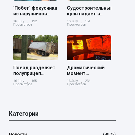
'Побег' фокусника
Судостроительный
из наручников
кран падает в
вызвал смех у
реку Купер возле
16 July
192
16 July
151
аудитории
Чарльстона
Просмотров
Просмотров
Поезд разделяет
Драматический
полуприцеп
момент
пополам на
канадский
16 July
165
16 July
234
железнодорожном
грузовой поезд
Просмотров
Просмотров
переезде в
окруженный
Джорджии
лесным пожаром
в Онтарио
Категории
Новости
(4825)