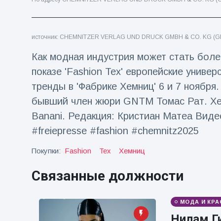
Путешествия и приключения
(77)
источник: CHEMNITZER VERLAG UND DRUCK GMBH & CO. KG (G
Последние новости
Как модная индустрия может стать бол
показе 'Fashion Tex' европейские униве
'Побег'
тренды в 'Фабрике Хемниц' 6 и 7 ноября
фокусника из
наручников
бывший член жюри GNTM Томас Рат. Хе
16 July
192
вызвал смех у
Просмотров
Banani. Редакция: Кристиан Матеа Видео
аудитории
#freiepresse #fashion #chemnitz2025
Консерваторы
отмечают
Покупки:
Fashion
Tex
Хемниц
рождение
16 July
180
первого
Просмотров
низкогорного
Связанные должности
тапира в
Мужчина из
зоопарке
Флориды
Великобритании
МОДА И КРА
арестован
за 14 лет
16 July
162
после запуска
Просмотров
Нилам Ги