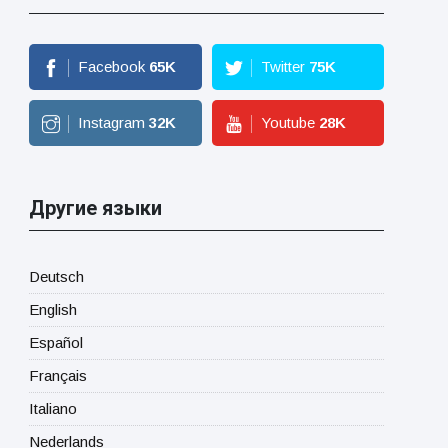
Facebook
65
K
Twitter
75
K
Instagram
32
K
Youtube
28
K
Другие языки
Deutsch
English
Español
Français
Italiano
Nederlands