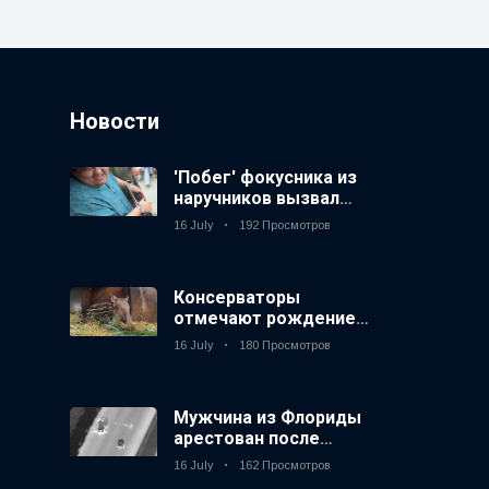
Новости
'Побег' фокусника из
наручников вызвал
смех у аудитории
16 July
192 Просмотров
Консерваторы
отмечают рождение
первого низкогорного
16 July
180 Просмотров
тапира в зоопарке
Великобритании за 14
лет
Мужчина из Флориды
арестован после
запуска фейерверков
16 July
162 Просмотров
из движущейся