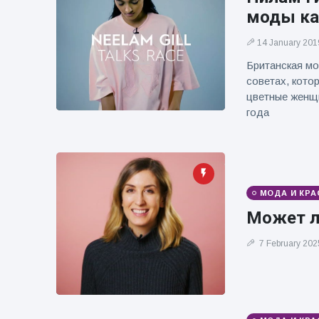
фейерверков из
моды к
движущейся
машины
14 January 201
Британская мо
советах, кото
цветные женщи
года
МОДА И КРА
Может ли
7 February 202