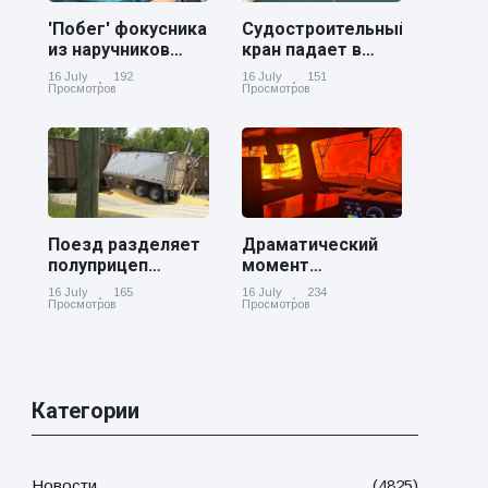
'Побег' фокусника
Судостроительный
из наручников
кран падает в
вызвал смех у
реку Купер возле
16 July
192
16 July
151
аудитории
Чарльстона
Просмотров
Просмотров
Поезд разделяет
Драматический
полуприцеп
момент
пополам на
канадский
16 July
165
16 July
234
железнодорожном
грузовой поезд
Просмотров
Просмотров
переезде в
окруженный
Джорджии
лесным пожаром
в Онтарио
Категории
Новости
(4825)