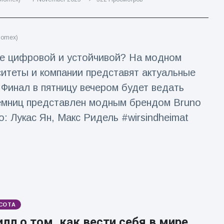
lomex)
ее цифровой и устойчивой? На модном
рситеты и компании представят актуальные
. Финал в пятницу вечером будет ведать
мниц представлен модным брендом Bruno
: Лукас Ян, Макс Ридель #wirsindheimat
СОТА
лл о том, как вести себя в мире