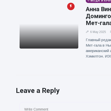
МОДА И КРА
Анна Ви
Доминго
Мет-гал
6 May 2025
Главный редак
Мет-гала в Нь
американский 
Хэмилтон. И
Leave a Reply