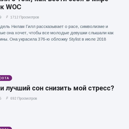
ак WOC
9
1712 Просмотров
дель Нилам Гилл рассказывает о расе, символизме и
рые она хочет, чтобы все молодые девушки слышали как
ны. Она украсила 376-ю обложку Stylist в июле 2018
СОТА
 лучший сон снизить мой стресс?
5
692 Просмотров