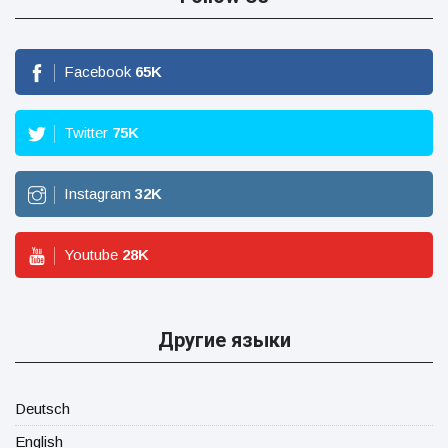
Facebook
65
K
Twitter
75
K
Instagram
32
K
Youtube
28
K
Другие языки
Deutsch
English