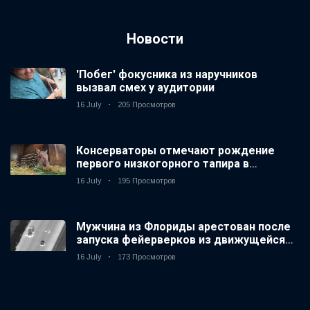
Новости
'Побег' фокусника из наручников
вызвал смех у аудитории
16 July
205 Просмотров
Консерваторы отмечают рождение
первого низкогорного тапира в
зоопарке Великобритании за 14 лет
16 July
195 Просмотров
Мужчина из Флориды арестован после
запуска фейерверков из движущейся
машины
16 July
173 Просмотров