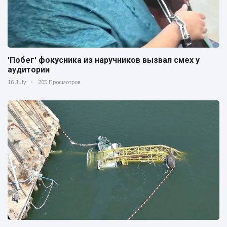
'Побег' фокусника из наручников вызвал смех у
аудитории
16 July
205 Просмотров