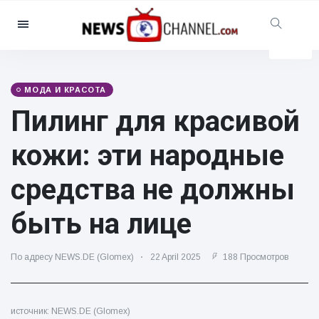
Категории
Новости
(4825)
Социально-развлекательный
МОДА И КРАСОТА
(155)
Пилинг для красивой
Кино и телевидение
(81)
кожи: эти народные
Спорт
(237)
Знаменитости
(13938)
средства не должны
Мода и красота
(122)
быть на лице
Автомобили и мотор
(5997)
Еда и напитки
(79)
По адресу NEWS.DE (Glomex)
22 April 2025
188 Просмотров
Игры
(160)
Стиль жизни и досуг
(121)
источник: NEWS.DE (Glomex)
Здоровье и фитнес
(73)