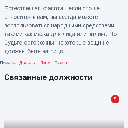
Естественная красота - если это не
Путешествия и приключения
(77)
относится к вам, вы всегда можете
воспользоваться народными средствами,
Последние новости
такими как маска для лица или пилинг. Но
будьте осторожны, некоторые вещи не
'Побег'
должны быть на лице.
фокусника из
наручников
16 July
205
вызвал смех у
Просмотров
Покупки:
Должны
Лице
Пилинг
аудитории
Связанные должности
Консерваторы
отмечают
рождение
16 July
195
первого
Просмотров
низкогорного
тапира в
Мужчина из
зоопарке
Флориды
Великобритании
арестован
за 14 лет
16 July
173
после запуска
Просмотров