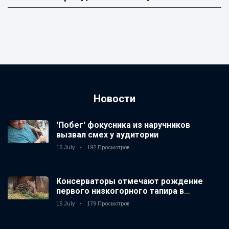
Новости
'Побег' фокусника из наручников
вызвал смех у аудитории
16 July
192 Просмотров
Консерваторы отмечают рождение
первого низкогорного тапира в
зоопарке Великобритании за 14 лет
16 July
179 Просмотров