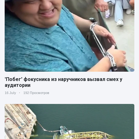
'Побег' фокусника из наручников вызвал смех у
аудитории
16 July
192 Просмотров