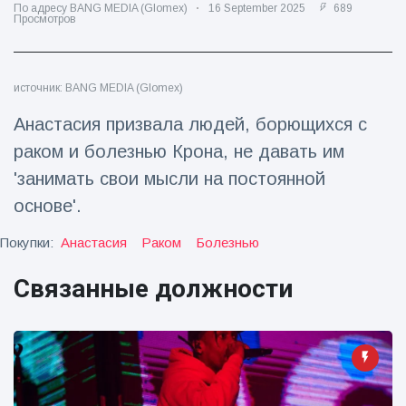
По адресу BANG MEDIA (Glomex)
16 September 2025
689
Просмотров
Путешествия и приключения
(77)
источник: BANG MEDIA (Glomex)
Последние новости
Анастасия призвала людей, борющихся с
'Побег'
раком и болезнью Крона, не давать им
фокусника из
'занимать свои мысли на постоянной
наручников
16 July
192
вызвал смех у
Просмотров
основе'.
аудитории
Покупки:
Анастасия
Раком
Болезнью
Консерваторы
отмечают
рождение
Связанные должности
16 July
179
первого
Просмотров
низкогорного
тапира в
Мужчина из
зоопарке
Флориды
Великобритании
арестован
за 14 лет
16 July
162
после запуска
Просмотров