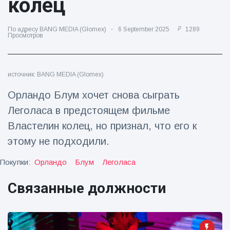
колец
Путешествия и приключения
(77)
По адресу BANG MEDIA (Glomex)
6 September 2025
1289
Просмотров
Последние новости
источник: BANG MEDIA (Glomex)
'Побег'
фокусника из
Орландо Блум хочет снова сыграть
наручников
16 July
188
Леголаса в предстоящем фильме
вызвал смех у
Просмотров
аудитории
Властелин колец, но признал, что его к
Консерваторы
этому не подходили.
отмечают
рождение
Покупки:
Орландо
Блум
Леголаса
16 July
179
первого
Просмотров
низкогорного
Связанные должности
тапира в
Мужчина из
зоопарке
Флориды
Великобритании
арестован
за 14 лет
16 July
161
после запуска
Просмотров