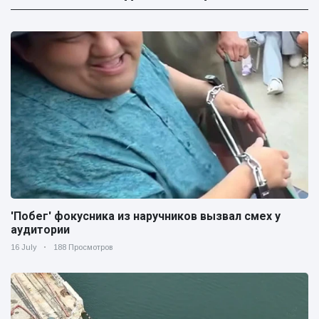
'Побег' фокусника из наручников вызвал смех у
аудитории
16 July
188 Просмотров