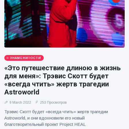
фейерверков из
движущейся
машины
ЗНАМЕНИТОСТИ
«Это путешествие длиною в жизнь
для меня»: Трэвис Скотт будет
«всегда чтить» жертв трагедии
Astroworld
9 March 2022
253 Просмотров
Трэвис Скотт будет «всегда чтить» жертв трагедии
Astroworld, и они вдохновили его новый
благотворительный проект Project HEAL