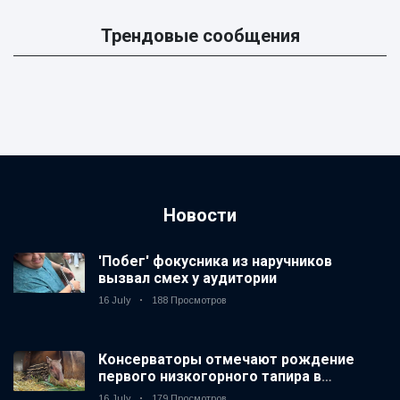
Трендовые сообщения
Новости
'Побег' фокусника из наручников
вызвал смех у аудитории
16 July
188 Просмотров
Консерваторы отмечают рождение
первого низкогорного тапира в
зоопарке Великобритании за 14 лет
16 July
179 Просмотров