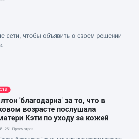
е сети, чтобы объявить о своем решении
е.
СТИ
лтон 'благодарна' за то, что в
ковом возрасте послушала
атери Кэти по уходу за кожей
251 Просмотров
"очень благодарна" за то, что в подростковом возрасте