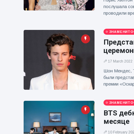
фейерверков из
послушала сов
движущейся
проводили вре
машины
ЗНАМЕНИТО
Предста
церемони
17 March 2022
Шон Мендес, 
были представ
премии «Оскар
ЗНАМЕНИТО
BTS деб
месяце
10 February 20