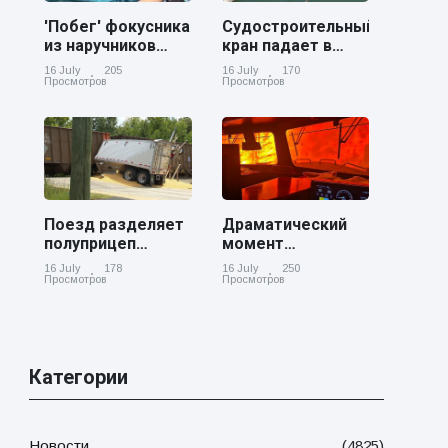
'Побег' фокусника
Судостроительный
из наручников
кран падает в
вызвал смех у
реку Купер возле
16 July
205
16 July
170
аудитории
Чарльстона
Просмотров
Просмотров
Поезд разделяет
Драматический
полуприцеп
момент
пополам на
канадский
16 July
178
16 July
250
железнодорожном
грузовой поезд
Просмотров
Просмотров
переезде в
окруженный
Джорджии
лесным пожаром
в Онтарио
Категории
Новости
(4825)