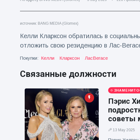
Путешествия и приключения
(77)
источник: BANG MEDIA (Glomex)
Последние новости
Келли Кларксон обратилась в социальны
отложить свою резиденцию в Лас-Вегас
'Побег'
фокусника из
Покупки:
Келли
Кларксон
ЛасВегасе
наручников
16 July
205
вызвал смех у
Просмотров
Связанные должности
аудитории
Консерваторы
отмечают
ЗНАМЕНИТО
рождение
16 July
195
Пэрис Хи
первого
Просмотров
низкогорного
подрост
тапира в
советы м
Мужчина из
зоопарке
Флориды
Великобритании
13 May 2025
арестован
за 14 лет
16 July
173
после запуска
Просмотров
Пэрис Хилтон 