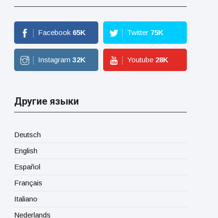
Facebook
65
K
Twitter
75
K
Instagram
32
K
Youtube
28
K
Другие языки
Deutsch
English
Español
Français
Italiano
Nederlands