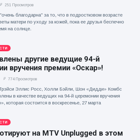
251 Просмотров
"очень благодарна" за то, что в подростковом возрасте
еты матери по уходу за кожей, пока ее друзья беспечно
мя на солнце.
СТИ
влены другие ведущие 94-й
и вручения премии «Оскар»!
774 Просмотров
Трэйси Эллис Росс, Холли Бэйли, Шон «Дидди» Комбс
лены в качестве ведущих на 94-й церемонии вручения
», которая состоится в воскресенье, 27 марта
СТИ
ютируют на MTV Unplugged в этом