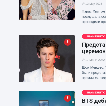
фейерверков из
13 May 2025
движущейся
машины
Пэрис Хилтон 
послушала сов
проводили вре
ЗНАМЕНИТО
Предста
церемони
17 March 2022
Шон Мендес, 
были представ
премии «Оскар
ЗНАМЕНИТО
BTS деб