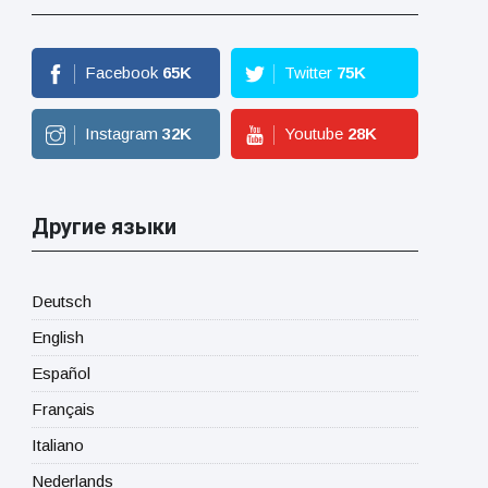
Facebook
65
K
Twitter
75
K
Instagram
32
K
Youtube
28
K
Другие языки
Deutsch
English
Español
Français
Italiano
Nederlands