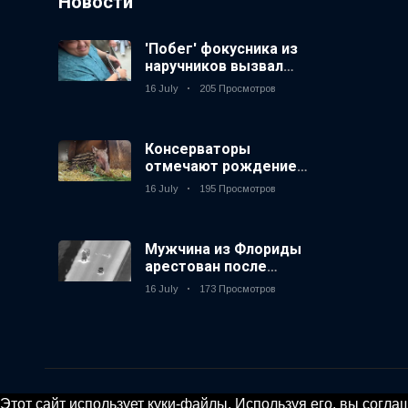
Новости
'Побег' фокусника из
наручников вызвал
смех у аудитории
16 July
205 Просмотров
Консерваторы
отмечают рождение
первого низкогорного
16 July
195 Просмотров
тапира в зоопарке
Великобритании за 14
лет
Мужчина из Флориды
арестован после
запуска фейерверков
16 July
173 Просмотров
из движущейся
машины
Этот сайт использует куки-файлы. Используя его, вы согл
© 2020, KV-GmbH | All rights reserved