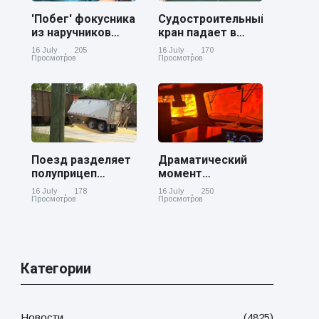
'Побег' фокусника
Судостроительный
из наручников
кран падает в
вызвал смех у
реку Купер возле
16 July
205
16 July
170
аудитории
Чарльстона
Просмотров
Просмотров
Поезд разделяет
Драматический
полуприцеп
момент
пополам на
канадский
16 July
178
16 July
250
железнодорожном
грузовой поезд
Просмотров
Просмотров
переезде в
окруженный
Джорджии
лесным пожаром
в Онтарио
Категории
Новости
(4825)