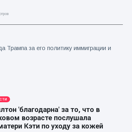
отров
а Трампа за его политику иммиграции и
СТИ
лтон 'благодарна' за то, что в
ковом возрасте послушала
атери Кэти по уходу за кожей