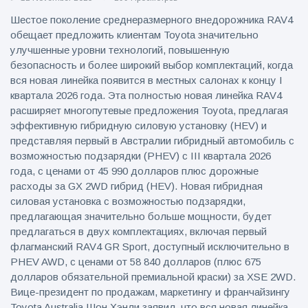
Шестое поколение среднеразмерного внедорожника RAV4
обещает предложить клиентам Toyota значительно
улучшенные уровни технологий, повышенную
безопасность и более широкий выбор комплектаций, когда
вся новая линейка появится в местных салонах к концу I
квартала 2026 года. Эта полностью новая линейка RAV4
расширяет многопутевые предложения Toyota, предлагая
эффективную гибридную силовую установку (HEV) и
представляя первый в Австралии гибридный автомобиль с
возможностью подзарядки (PHEV) с III квартала 2026
года, с ценами от 45 990 долларов плюс дорожные
расходы за GX 2WD гибрид (HEV). Новая гибридная
силовая установка с возможностью подзарядки,
предлагающая значительно больше мощности, будет
предлагаться в двух комплектациях, включая первый
флагманский RAV4 GR Sport, доступный исключительно в
PHEV AWD, с ценами от 58 840 долларов (плюс 675
долларов обязательной премиальной краски) за XSE 2WD.
Вице-президент по продажам, маркетингу и франчайзингу
Toyota Australia Шон Хэнли заявил, что вся новая линейка