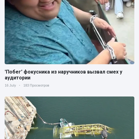
'Побег' фокусника из наручников вызвал смех у
аудитории
16 July
183 Просмотров