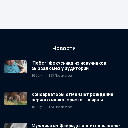
Новости
'Побег' фокусника из наручников
вызвал смех у аудитории
16 July
183 Просмотров
Консерваторы отмечают рождение
первого низкогорного тапира в
зоопарке Великобритании за 14 лет
16 July
173 Просмотров
Мужчина из Флориды арестован после