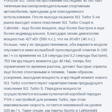
Porsche 911 Turbo на протяжении последних 45 лет был
фейерверков из
типичным высокопроизводительным спортивным
движущейся
автомобилем, пригодным для повседневного
машины
использования. После выхода на рынок 911 Turbo S на
рынок выходит новое поколение 911 Turbo Coupé и
Cabriolet - еще более мощное, еще более быстрое и еще
более индивидуальное. Благодаря своим двигателям
мощностью 427 кВт (580 л.с.), что на 30 кВт (40 л.с.)
больше, чем у их предшественников, оба варианта модели
опускаются ниже волшебной трехсекундной отметки 0–100
км / ч со временем на 2,8 секунды (на 0,2 секунды быстрее).
750 Нм крутящего момента (до 40 Нм), теперь без
ограничения по времени разгона, делают быстрые спринты
еще более спонтанными и легкими. Таким образом,
ускорение, выходная мощность и крутящий момент нового
911 Turbo соответствуют характеристикам предыдущего
поколения 911 Turbo S. Передача мощности
осуществляется восьмиступенчатой ​​коробкой передач
PDK с настройкой для режима Turbo, при этом
максимальная скорость остается неизменной на уровне
320 км / ч. Такие опции, как пакеты Sports и Lightweight