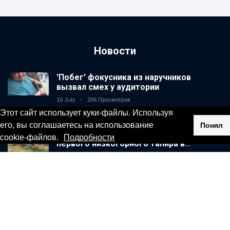
Новости
'Побег' фокусника из наручников
вызвал смех у аудитории
16 July
206 Просмотров
Этот сайт использует куки-файлы. Используя
его, вы соглашаетесь на использование
Понял
Консерваторы отмечают рождение
cookie-файлов.
Подробности
первого низкогорного тапира в
зоопарке Великобритании за 14 лет
16 July
195 Просмотров
Мужчина из Флориды арестован после
запуска фейерверков из движущейся
машины
16 July
173 Просмотров