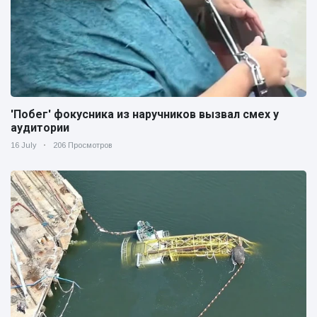
'Побег' фокусника из наручников вызвал смех у
аудитории
16 July
206 Просмотров