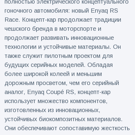
полностью электрического концептуального
Путешествия и приключения
(77)
гоночного автомобиля: новый Enyaq RS
Race. Концепт-кар продолжает традиции
чешского бренда в моторспорте и
Последние новости
продолжает развивать инновационные
технологии и устойчивые материалы. Он
'Побег'
фокусника из
также служит пилотным проектом для
наручников
16 July
206
будущих серийных моделей. Обладая
вызвал смех у
Просмотров
аудитории
более широкой колеей и меньшим
Консерваторы
дорожным просветом, чем его серийный
отмечают
аналог, Enyaq Coupé RS, концепт-кар
рождение
16 July
195
первого
Просмотров
использует множество компонентов,
низкогорного
изготовленных из инновационных,
тапира в
Мужчина из
зоопарке
устойчивых биокомпозитных материалов.
Флориды
Великобритании
арестован
Они обеспечивают сопоставимую жесткость
за 14 лет
16 July
173
после запуска
Просмотров