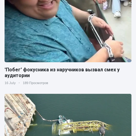
'Побег' фокусника из наручников вызвал смех у
аудитории
16 July
189 Просмотров