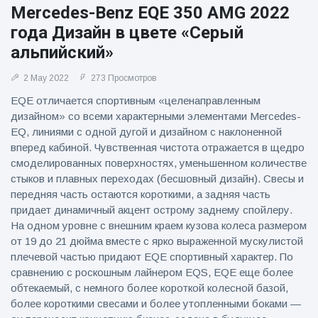
Mercedes-Benz EQE 350 AMG 2022
года Дизайн в цвете «Серый
альпийский»
2 May 2022
273 Просмотров
EQE отличается спортивным «целенаправленным
дизайном» со всеми характерными элементами Mercedes-
EQ, линиями с одной дугой и дизайном с наклоненной
вперед кабиной. Чувственная чистота отражается в щедро
смоделированных поверхностях, уменьшенном количестве
стыков и плавных переходах (бесшовный дизайн). Свесы и
передняя часть остаются короткими, а задняя часть
придает динамичный акцент острому заднему спойлеру.
На одном уровне с внешним краем кузова колеса размером
от 19 до 21 дюйма вместе с ярко выраженной мускулистой
плечевой частью придают EQE спортивный характер. По
сравнению с роскошным лайнером EQS, EQE еще более
обтекаемый, с немного более короткой колесной базой,
более короткими свесами и более утопленными боками —