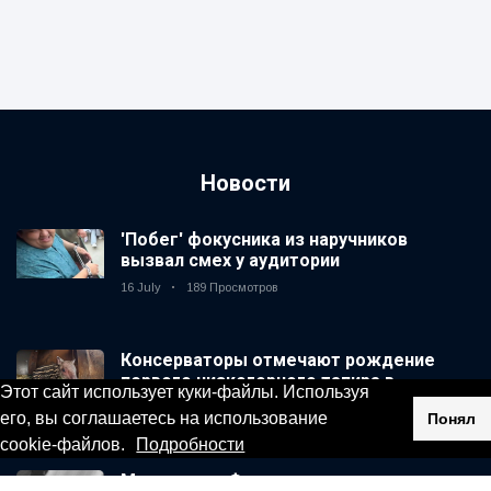
Новости
'Побег' фокусника из наручников
вызвал смех у аудитории
16 July
189 Просмотров
Консерваторы отмечают рождение
первого низкогорного тапира в
Этот сайт использует куки-файлы. Используя
зоопарке Великобритании за 14 лет
16 July
179 Просмотров
его, вы соглашаетесь на использование
Понял
cookie-файлов.
Подробности
Мужчина из Флориды арестован после