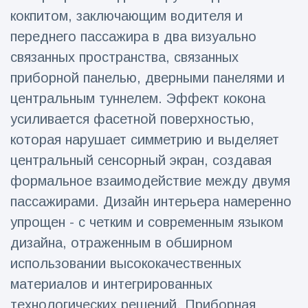
кокпитом, заключающим водителя и
Путешествия и приключения
(77)
переднего пассажира в два визуально
связанных пространства, связанных
Последние новости
приборной панелью, дверными панелями и
центральным туннелем. Эффект кокона
'Побег'
усиливается фасетной поверхностью,
фокусника из
наручников
которая нарушает симметрию и выделяет
16 July
189
вызвал смех у
Просмотров
центральный сенсорный экран, создавая
аудитории
формальное взаимодействие между двумя
Консерваторы
отмечают
пассажирами. Дизайн интерьера намеренно
рождение
16 July
179
упрощен - с четким и современным языком
первого
Просмотров
низкогорного
дизайна, отраженным в обширном
тапира в
использовании высококачественных
Мужчина из
зоопарке
Флориды
Великобритании
материалов и интегрированных
арестован
за 14 лет
16 July
161
после запуска
Просмотров
технологических решений. Приборная