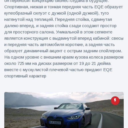
он переносит концепцию бизнес-седана в будущее.
Спортивная, низкая и тонкая передняя часть EQE образует
купеобразный силуэт с дужкой (одной дужкой), туго
натянутой над теплицей. Передняя стойка, сдвинутая
далеко вперед, и задняя стойка сзади создают простор
для просторного салона. Уникальной в этом сегменте
является конструкция с выдвинутой вперед кабиной: свесы
и передняя часть автомобиля короткие, а задняя часть
образует динамичный акцент с острым задним спойлером.
На одном уровне с внешним краем кузова колеса размером
около 725 мм на дисках размером от 19 до 21 дюйма
вместе с мускулистой плечевой частью придают EQE
спортивный характер