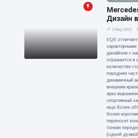
фейерверков из
Mercede
движущейся
машины
Дизайн в
2 May 2022
EQE отличает
характерными 
дизайном с на
отражается в
количестве ст
передняя част
динамичный ак
внешним краем
ярко выражен
спортивный ха
еще более обт
более коротки
переносит кон
тонкая передн
(одной дужкой