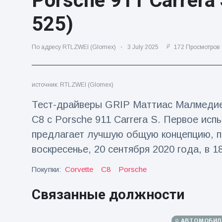
Porsche 911 Carrera
Путешествия и приключения
(77)
525)
По адресу RTLZWEI (Glomex)
3 July 2025
172 Просмотров
Последние новости
'Побег'
источник: RTLZWEI (Glomex)
фокусника из
наручников
16 July
190
Тест-драйверы GRIP Маттиас Малмедие 
вызвал смех у
Просмотров
аудитории
C8 с Porsche 911 Carrera S. Первое исп
предлагает лучшую общую концепцию, п
Консерваторы
отмечают
воскресенье, 20 сентября 2020 года, в 
рождение
16 July
179
первого
Просмотров
Покупки:
Corvette
C8
Porsche
низкогорного
тапира в
Мужчина из
Связанные должности
зоопарке
Флориды
Великобритании
арестован
за 14 лет
16 July
162
после запуска
Просмотров
АВТОМОБИЛ