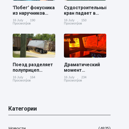
'Побег' фокусника
Судостроительный
из наручников
кран падает в
вызвал смех у
реку Купер возле
16 July
190
16 July
150
аудитории
Чарльстона
Просмотров
Просмотров
Поезд разделяет
Драматический
полуприцеп
момент
пополам на
канадский
16 July
164
16 July
234
железнодорожном
грузовой поезд
Просмотров
Просмотров
переезде в
окруженный
Джорджии
лесным пожаром
в Онтарио
Категории
Новости
(4825)