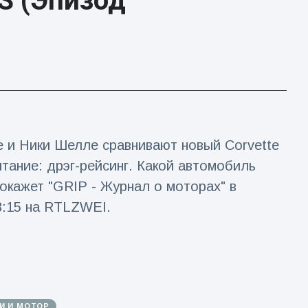
 S (Эпизод
и Ники Шелле сравнивают новый Corvette
ытание: дрэг-рейсинг. Какой автомобиль
окажет "GRIP - Журнал о моторах" в
18:15 на RTLZWEI.
И И МОТОР