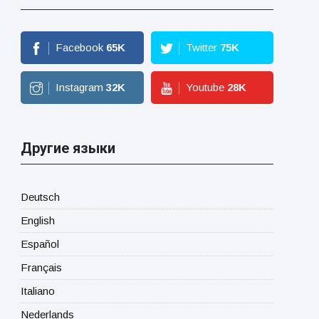
Facebook
65
K
Twitter
75
K
Instagram
32
K
Youtube
28
K
Другие языки
Deutsch
English
Español
Français
Italiano
Nederlands