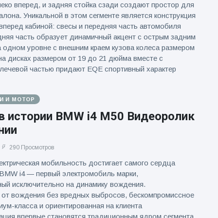
еко вперед, и задняя стойка сзади создают простор для
алона. Уникальной в этом сегменте является конструкция
вперед кабиной: свесы и передняя часть автомобиля
адняя часть образует динамичный акцент с острым задним
 одном уровне с внешним краем кузова колеса размером
на дисках размером от 19 до 21 дюйма вместе с
лечевой частью придают EQE спортивный характер
И И МОТОР
в истории BMW i4 M50 Видеоролик
нии
290 Просмотров
ктрическая мобильность достигает самого сердца
BMW i4 — первый электромобиль марки,
ый исключительно на динамику вождения.
 от вождения без вредных выбросов, бескомпромиссное
иум-класса и ориентированная на клиента
ация впервые становятся традиционным ядром сегмента