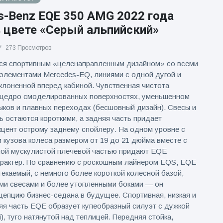
s-Benz EQE 350 AMG 2022 года
 цвете «Серый альпийский»
273 Просмотров
ся спортивным «целенаправленным дизайном» со всеми
элементами Mercedes-EQ, линиями с одной дугой и
клоненной вперед кабиной. Чувственная чистота
 щедро смоделированных поверхностях, уменьшенном
ыков и плавных переходах (бесшовный дизайн). Свесы и
ь остаются короткими, а задняя часть придает
цент острому заднему спойлеру. На одном уровне с
 кузова колеса размером от 19 до 21 дюйма вместе с
ной мускулистой плечевой частью придают EQE
рактер. По сравнению с роскошным лайнером EQS, EQE
екаемый, с немного более короткой колесной базой,
ми свесами и более утопленными боками — он
цепцию бизнес-седана в будущее. Спортивная, низкая и
яя часть EQE образует купеобразный силуэт с дужкой
), туго натянутой над теплицей. Передняя стойка,