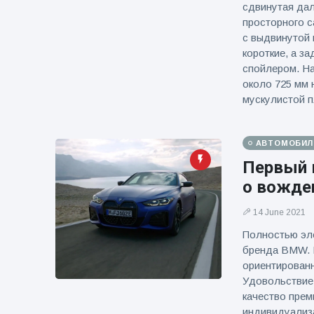
сдвинутая дал
просторного с
с выдвинутой 
короткие, а з
спойлером. На
около 725 мм 
мускулистой п
АВТОМОБИЛ
Первый 
о вожде
14 June 2021
Полностью эле
бренда BMW. 
ориентированн
Удовольствие
качество прем
индивидуализ