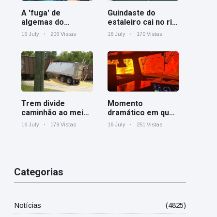
A 'fuga' de
Guindaste do
algemas do
estaleiro cai no rio
mágico faz a
Cooper perto de
16 July
206 Vistas
16 July
170 Vistas
plateia rir
Charleston
Trem divide
Momento
caminhão ao meio
dramático em que
em cruzamento
um trem de carga
16 July
179 Vistas
16 July
251 Vistas
ferroviário na
canadense é
Geórgia
cercado por
incêndio florestal
em Ontário
Categorias
Notícias
(4825)