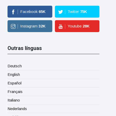
Facebook
65
K
Twitter
75
K
Instagram
32
K
Youtube
28
K
Outras línguas
Deutsch
English
Español
Français
Italiano
Nederlands