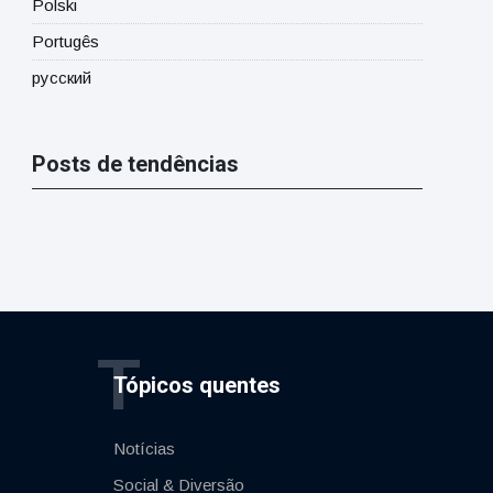
Polski
Portugês
русский
Posts de tendências
T
Tópicos quentes
Notícias
Social & Diversão