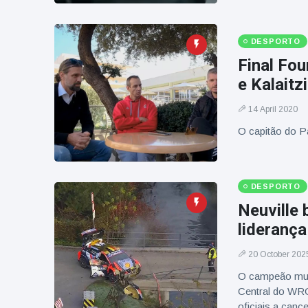
DESPORTO
Final Fou
e Kalaitz
14 April 2020
O capitão do Pa
DESPORTO
Neuville
liderança
20 October 202
O campeão mundi
Central do WRC
oficiais a cance