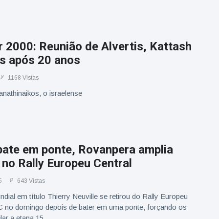
r 2000: Reunião de Alvertis, Kattash
is após 20 anos
1168 Vistas
nathinaikos, o israelense
 bate em ponte, Rovanpera amplia
 no Rally Europeu Central
5
643 Vistas
al em título Thierry Neuville se retirou do Rally Europeu
 no domingo depois de bater em uma ponte, forçando os
lar a etapa 15.