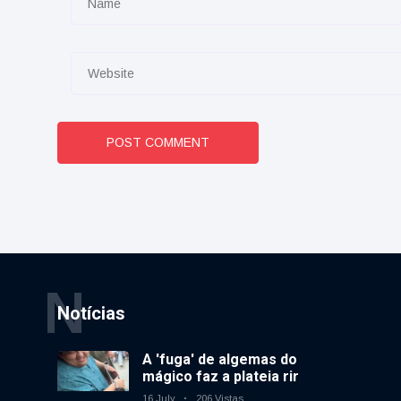
POST COMMENT
N
Notícias
A 'fuga' de algemas do
mágico faz a plateia rir
16 July
206 Vistas