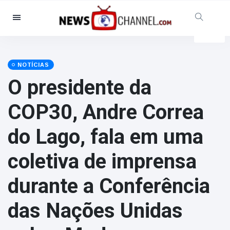
Categorias
Notícias
(4825)
Social & Diversão
(155)
NOTÍCIAS
O presidente da
Cinema & TV
(81)
Desporto
(237)
COP30, Andre Correa
Celebridades
(13938)
do Lago, fala em uma
Moda e Beleza
(122)
Automóveis & Motor
(5997)
coletiva de imprensa
Comida e bebida
(79)
durante a Conferência
Jogos
(160)
Estilo de Vida
(121)
das Nações Unidas
Saúde e Aptidão Física
(73)