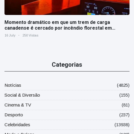
Momento dramático em que um trem de carga
canadense é cercado por incêndio florestal em
Ontário
16 July
250 Vistas
Categorias
Notícias
(4825)
Social & Diversão
(155)
Cinema & TV
(81)
Desporto
(237)
Celebridades
(13938)