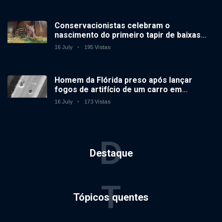
Conservacionistas celebram o
nascimento do primeiro tapir de baixas
terras no zoológico do Reino Unido em 14
16 July
195 Vistas
anos
Homem da Flórida preso após lançar
fogos de artifício de um carro em
movimento
16 July
173 Vistas
D
Destaque
T
Tópicos quentes