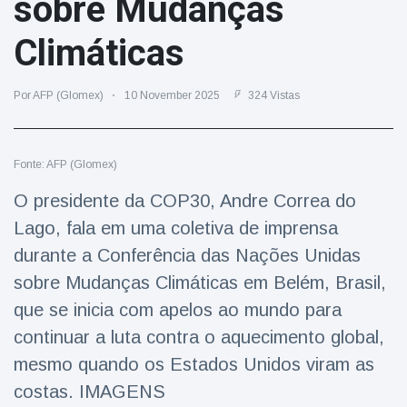
sobre Mudanças
Viagens & Aventura
(77)
Climáticas
Notícias mais recentes
Por AFP (Glomex)
10 November 2025
324 Vistas
A 'fuga' de
algemas do
mágico faz a
Fonte: AFP (Glomex)
16 July
205 Vistas
plateia rir
O presidente da COP30, Andre Correa do
Lago, fala em uma coletiva de imprensa
Conservacionistas
celebram o
durante a Conferência das Nações Unidas
nascimento do
16 July
195 Vistas
primeiro tapir de
sobre Mudanças Climáticas em Belém, Brasil,
baixas terras no
que se inicia com apelos ao mundo para
zoológico do
Homem da Flórida
Reino Unido em 14
continuar a luta contra o aquecimento global,
preso após lançar
anos
fogos de artifício
mesmo quando os Estados Unidos viram as
16 July
173 Vistas
de um carro em
costas. IMAGENS
movimento