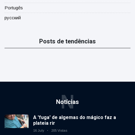
Portugês
русский
Posts de tendências
N
Notícias
A 'fuga' de algemas do mágico faz a
plateia rir
16 July
205 Vistas