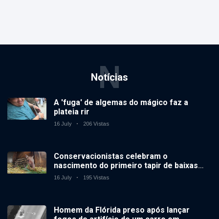
N
Notícias
A 'fuga' de algemas do mágico faz a
plateia rir
16 July
206 Vistas
Conservacionistas celebram o
nascimento do primeiro tapir de baixas
terras no zoológico do Reino Unido em 14
16 July
195 Vistas
anos
Homem da Flórida preso após lançar