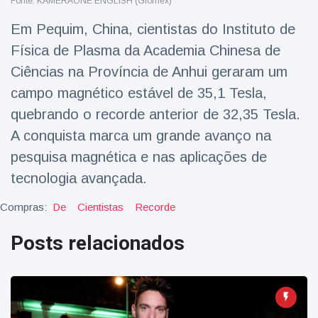
Fonte: KAMERAONE ENGLISH (Glomex)
Viagens & Aventura
(77)
Em Pequim, China, cientistas do Instituto de
Física de Plasma da Academia Chinesa de
Notícias mais recentes
Ciências na Província de Anhui geraram um
campo magnético estável de 35,1 Tesla,
A 'fuga' de
algemas do
quebrando o recorde anterior de 32,35 Tesla.
mágico faz a
16 July
206 Vistas
A conquista marca um grande avanço na
plateia rir
pesquisa magnética e nas aplicações de
tecnologia avançada.
Conservacionistas
celebram o
nascimento do
Compras:
De
Cientistas
Recorde
16 July
195 Vistas
primeiro tapir de
baixas terras no
Posts relacionados
zoológico do
Homem da Flórida
Reino Unido em 14
preso após lançar
anos
fogos de artifício
16 July
173 Vistas
de um carro em
movimento