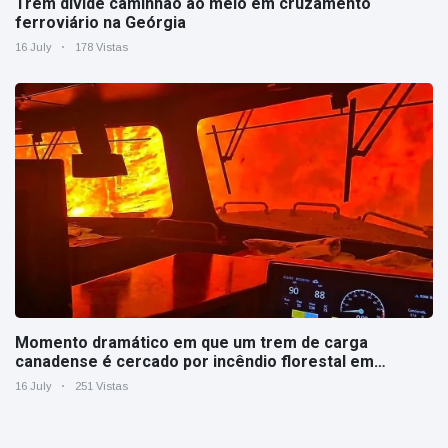
Trem divide caminhão ao meio em cruzamento
ferroviário na Geórgia
16 July
178 Vistas
Momento dramático em que um trem de carga
canadense é cercado por incêndio florestal em
Ontário
16 July
251 Vistas