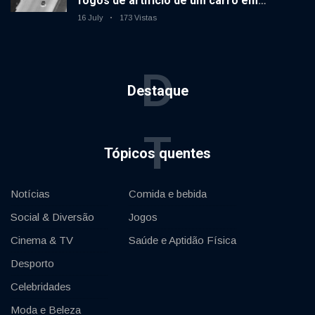
fogos de artifício de um carro em
movimento
16 July
173 Vistas
D
Destaque
T
Tópicos quentes
Notícias
Comida e bebida
Social & Diversão
Jogos
Cinema & TV
Saúde e Aptidão Física
Desporto
Celebridades
Moda e Beleza