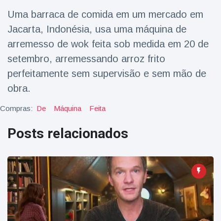
Viagens & Aventura
(77)
Uma barraca de comida em um mercado em
Jacarta, Indonésia, usa uma máquina de
Notícias mais recentes
arremesso de wok feita sob medida em 20 de
setembro, arremessando arroz frito
A 'fuga' de
perfeitamente sem supervisão e sem mão de
algemas do
obra.
mágico faz a
16 July
205 Vistas
plateia rir
Compras:
De
Máquina
Feita
Conservacionistas
Posts relacionados
celebram o
nascimento do
16 July
192 Vistas
primeiro tapir de
baixas terras no
zoológico do
Homem da Flórida
Reino Unido em 14
preso após lançar
anos
fogos de artifício
16 July
173 Vistas
de um carro em
movimento