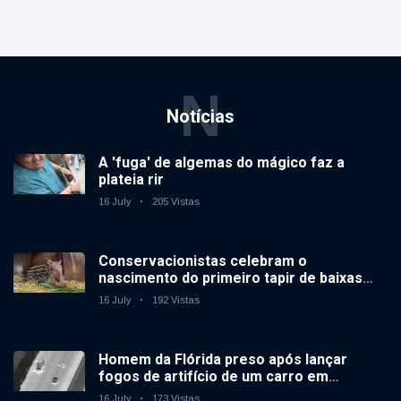
N
Notícias
A 'fuga' de algemas do mágico faz a
plateia rir
16 July
205 Vistas
Conservacionistas celebram o
nascimento do primeiro tapir de baixas
terras no zoológico do Reino Unido em 14
16 July
192 Vistas
anos
Homem da Flórida preso após lançar
fogos de artifício de um carro em
movimento
16 July
173 Vistas