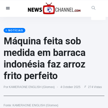
Categorias
Notícias
(4825)
Social & Diversão
(155)
NOTÍCIAS
Máquina feita sob
Cinema & TV
(81)
Desporto
(237)
medida em barraca
Celebridades
(13938)
indonésia faz arroz
Moda e Beleza
(122)
Automóveis & Motor
(5997)
frito perfeito
Comida e bebida
(79)
Jogos
(160)
Por KAMERAONE ENGLISH (Glomex)
4 October 2025
274 Vistas
Estilo de Vida
(121)
Saúde e Aptidão Física
(73)
Fonte: KAMERAONE ENGLISH (Glomex)