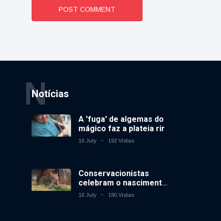
POST COMMENT
N
Notícias
A 'fuga' de algemas do
mágico faz a plateia rir
16 July
192 Vistas
Conservacionistas
celebram o nascimento
do primeiro tapir de
16 July
180 Vistas
baixas terras no
zoológico do Reino
Unido em 14 anos