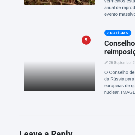
vermelhos estã
anual de repro
evento massiv
NOTÍCIAS
Conselho 
reimposi
26 September 
O Conselho de 
da Rússia para
europeias de q
nuclear. IMAG
Leave a Reply