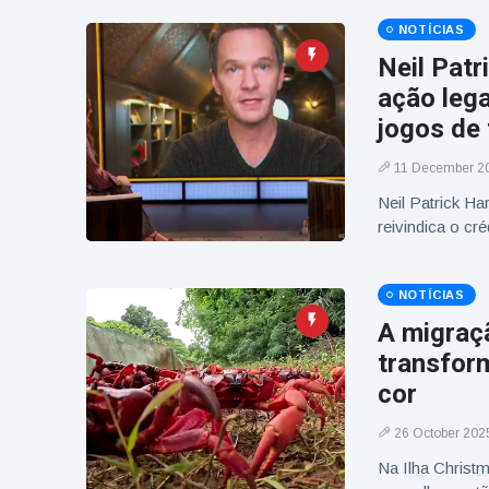
NOTÍCIAS
Neil Patr
ação lega
jogos de 
11 December 2
Neil Patrick H
reivindica o cré
NOTÍCIAS
A migraç
transfor
cor
26 October 202
Na Ilha Christ