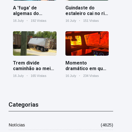
A 'fuga' de
Guindaste do
algemas do
estaleiro cai no rio
mágico faz a
Cooper perto de
16 July
192 Vistas
16 July
151 Vistas
plateia rir
Charleston
Trem divide
Momento
caminhão ao meio
dramático em que
em cruzamento
um trem de carga
16 July
165 Vistas
16 July
234 Vistas
ferroviário na
canadense é
Geórgia
cercado por
incêndio florestal
em Ontário
Categorias
Notícias
(4825)