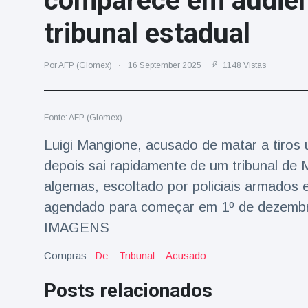
comparece em audiên
Viagens & Aventura
(77)
tribunal estadual
Notícias mais recentes
Por AFP (Glomex)
16 September 2025
1148 Vistas
A 'fuga' de
algemas do
Fonte: AFP (Glomex)
mágico faz a
16 July
192 Vistas
plateia rir
Luigi Mangione, acusado de matar a tiros 
depois sai rapidamente de um tribunal d
Conservacionistas
celebram o
algemas, escoltado por policiais armados e
nascimento do
16 July
180 Vistas
agendado para começar em 1º de dezembro,
primeiro tapir de
baixas terras no
IMAGENS
zoológico do
Homem da Flórida
Reino Unido em 14
Compras:
De
Tribunal
Acusado
preso após lançar
anos
fogos de artifício
16 July
162 Vistas
Posts relacionados
de um carro em
movimento