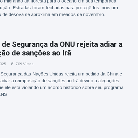
o migrando da floresta para o oceano em sua temporada
dução. Estradas foram fechadas para protegê-los, pois um
o de desova se aproxima em meados de novembro.
de Segurança da ONU rejeita adiar a
ção de sanções ao Irã
2025
709 Vistas
Segurança das Nações Unidas rejeita um pedido da China e
 adiar a reimposição de sanções ao Irã devido a alegações
ue ele está violando um acordo histórico sobre seu programa
ENS