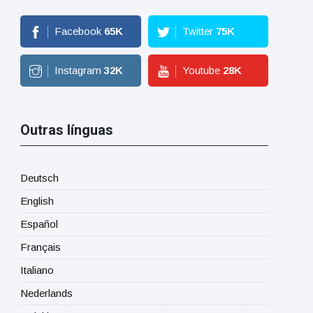
Facebook
65
K
Twitter
75
K
Instagram
32
K
Youtube
28
K
Outras línguas
Deutsch
English
Español
Français
Italiano
Nederlands