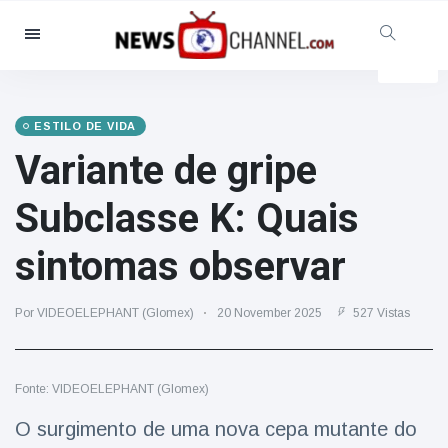
Categorias
Notícias
(4825)
Social & Diversão
(155)
ESTILO DE VIDA
Variante de gripe
Cinema & TV
(81)
Desporto
(237)
Subclasse K: Quais
Celebridades
(13938)
sintomas observar
Moda e Beleza
(122)
Automóveis & Motor
(5997)
Por VIDEOELEPHANT (Glomex)
20 November 2025
527 Vistas
Comida e bebida
(79)
Jogos
(160)
Fonte: VIDEOELEPHANT (Glomex)
Estilo de Vida
(121)
Saúde e Aptidão Física
(73)
O surgimento de uma nova cepa mutante do