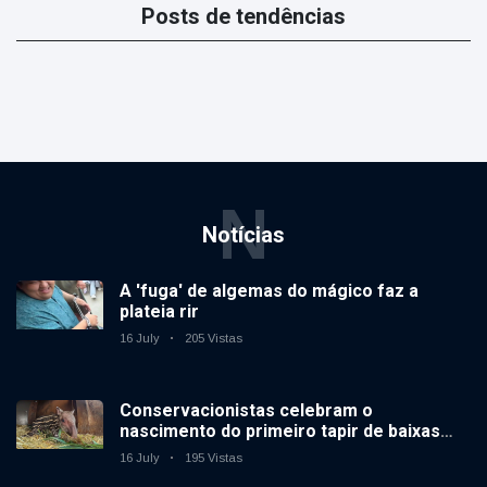
Posts de tendências
N
Notícias
A 'fuga' de algemas do mágico faz a
plateia rir
16 July
205 Vistas
Conservacionistas celebram o
nascimento do primeiro tapir de baixas
terras no zoológico do Reino Unido em 14
16 July
195 Vistas
anos