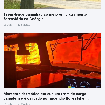
Trem divide caminhão ao meio em cruzamento
ferroviário na Geórgia
16 July
178 Vistas
Momento dramático em que um trem de carga
canadense é cercado por incêndio florestal em
Ontário
16 July
250 Vistas