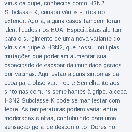
vírus da gripe, conhecida como H3N2
Viagens & Aventura
(77)
Subclasse K, causou vários surtos no
exterior. Agora, alguns casos também foram
Notícias mais recentes
identificados nos EUA. Especialistas alertam
para o surgimento de uma nova variante do
A 'fuga' de
algemas do
vírus da gripe A H3N2, que possui múltiplas
mágico faz a
16 July
205 Vistas
mutações que poderiam aumentar sua
plateia rir
capacidade de escapar da imunidade gerada
por vacinas. Aqui estão alguns sintomas da
Conservacionistas
celebram o
cepa para observar: Febre Semelhante aos
nascimento do
16 July
195 Vistas
primeiro tapir de
sintomas comuns semelhantes à gripe, a cepa
baixas terras no
H3N2 Subclasse K pode se manifestar com
zoológico do
Homem da Flórida
Reino Unido em 14
febre. As temperaturas podem variar entre
preso após lançar
anos
fogos de artifício
moderadas e altas, contribuindo para uma
16 July
173 Vistas
de um carro em
sensação geral de desconforto. Dores no
movimento