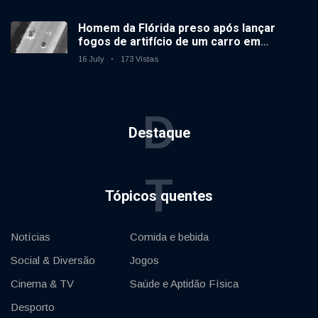
Homem da Flórida preso após lançar
fogos de artifício de um carro em
movimento
16 July
173 Vistas
D
Destaque
T
Tópicos quentes
Notícias
Comida e bebida
Social & Diversão
Jogos
Cinema & TV
Saúde e Aptidão Física
Desporto