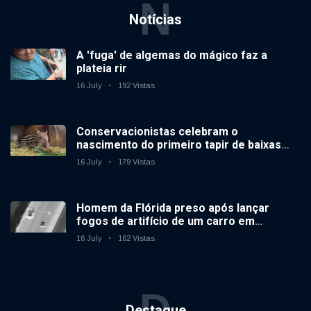
N
Notícias
A 'fuga' de algemas do mágico faz a
plateia rir
16 July
192 Vistas
Conservacionistas celebram o
nascimento do primeiro tapir de baixas
terras no zoológico do Reino Unido em 14
16 July
179 Vistas
anos
Homem da Flórida preso após lançar
fogos de artifício de um carro em
movimento
16 July
162 Vistas
D
Destaque