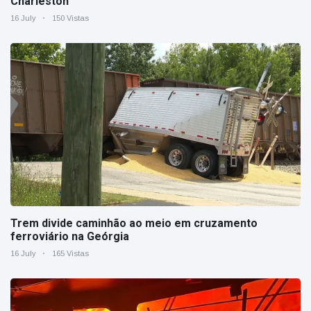
Charleston
16 July
150 Vistas
Trem divide caminhão ao meio em cruzamento
ferroviário na Geórgia
16 July
165 Vistas