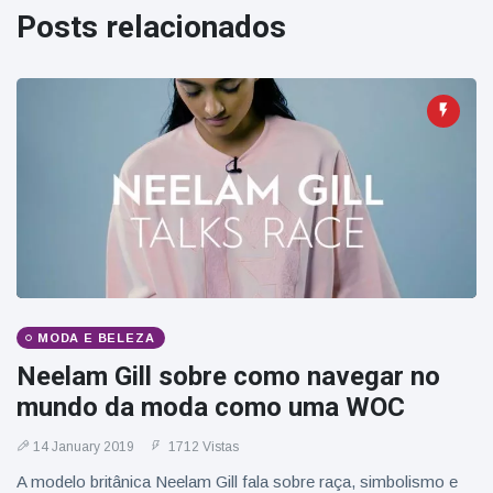
Viagens & Aventura
(77)
Posts relacionados
Notícias mais recentes
A 'fuga' de
algemas do
mágico faz a
16 July
190 Vistas
plateia rir
Conservacionistas
celebram o
nascimento do
16 July
179 Vistas
primeiro tapir de
MODA E BELEZA
baixas terras no
Neelam Gill sobre como navegar no
zoológico do
Homem da Flórida
Reino Unido em 14
mundo da moda como uma WOC
preso após lançar
anos
fogos de artifício
16 July
162 Vistas
14 January 2019
1712 Vistas
de um carro em
movimento
A modelo britânica Neelam Gill fala sobre raça, simbolismo e