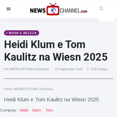
Categorias
Notícias
(4825)
Social & Diversão
(155)
MODA E BELEZA
Heidi Klum e Tom
Cinema & TV
(81)
Desporto
(237)
Kaulitz na Wiesn 2025
Celebridades
(13938)
Moda e Beleza
(122)
Por ABENDZEITUNG (Glomex)
22 September 2025
1184 Vistas
Automóveis & Motor
(5997)
Comida e bebida
(79)
Fonte: ABENDZEITUNG (Glomex)
Jogos
(160)
Heidi Klum e Tom Kaulitz na Wiesn 2025
Estilo de Vida
(121)
Compras:
Heidi
Klum
Tom
Saúde e Aptidão Física
(73)