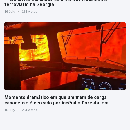
ferroviário na Geórgia
16 July
164 Vistas
Momento dramático em que um trem de carga
canadense é cercado por incêndio florestal em
Ontário
16 July
234 Vistas