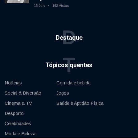
movimento
16 July
162 Vistas
D
Destaque
T
Tópicos quentes
Notícias
Comida e bebida
Social & Diversão
Jogos
Cinema & TV
Saúde e Aptidão Física
Desporto
Celebridades
Moda e Beleza