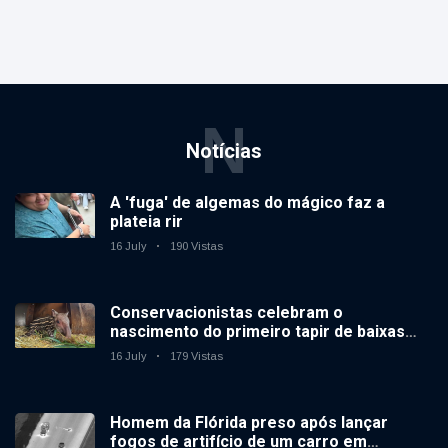
N
Notícias
A 'fuga' de algemas do mágico faz a
plateia rir
16 July
190 Vistas
Conservacionistas celebram o
nascimento do primeiro tapir de baixas
terras no zoológico do Reino Unido em 14
16 July
179 Vistas
anos
Homem da Flórida preso após lançar
fogos de artifício de um carro em