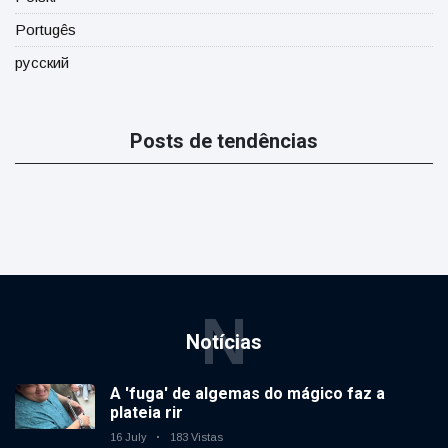
Portugês
русский
Posts de tendências
N
Notícias
A 'fuga' de algemas do mágico faz a
plateia rir
16 July
183 Vistas