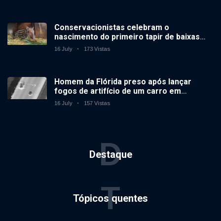
Conservacionistas celebram o
nascimento do primeiro tapir de baixas
terras no zoológico do Reino Unido em 14
16 July
173 Vistas
anos
Homem da Flórida preso após lançar
fogos de artifício de um carro em
movimento
16 July
157 Vistas
D
Destaque
T
Tópicos quentes