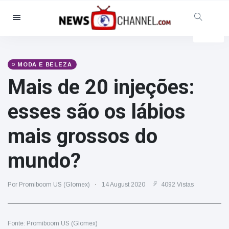
Categorias
Notícias
(4825)
Social & Diversão
(155)
MODA E BELEZA
Mais de 20 injeções:
Cinema & TV
(81)
Desporto
(237)
esses são os lábios
Celebridades
(13938)
mais grossos do
Moda e Beleza
(122)
Automóveis & Motor
(5997)
mundo?
Comida e bebida
(79)
Jogos
(160)
Por Promiboom US (Glomex)
14 August 2020
4092 Vistas
Estilo de Vida
(121)
Saúde e Aptidão Física
(73)
Fonte: Promiboom US (Glomex)