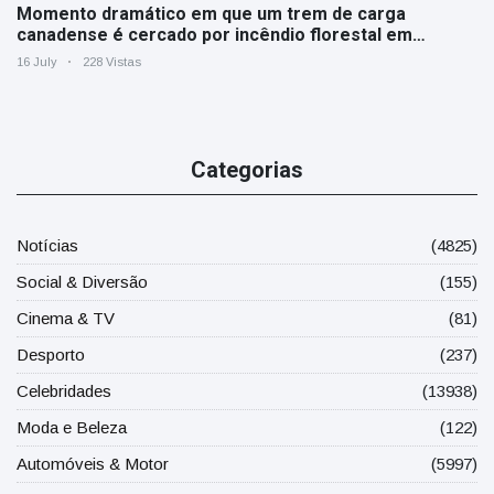
Momento dramático em que um trem de carga
canadense é cercado por incêndio florestal em
Ontário
16 July
228 Vistas
Categorias
Notícias
(4825)
Social & Diversão
(155)
Cinema & TV
(81)
Desporto
(237)
Celebridades
(13938)
Moda e Beleza
(122)
Automóveis & Motor
(5997)