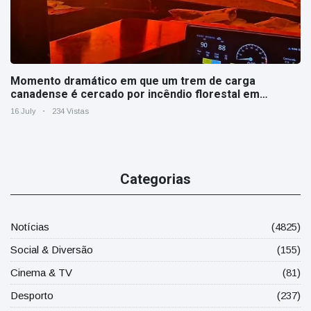
Momento dramático em que um trem de carga
canadense é cercado por incêndio florestal em
Ontário
16 July
234 Vistas
Categorias
Notícias
(4825)
Social & Diversão
(155)
Cinema & TV
(81)
Desporto
(237)