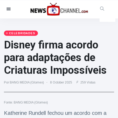
Categorias
Notícias
(4825)
Social & Diversão
(155)
CELEBRIDADES
Disney firma acordo
Cinema & TV
(81)
Desporto
(237)
para adaptações de
Celebridades
(13938)
Criaturas Impossíveis
Moda e Beleza
(122)
Automóveis & Motor
(5997)
Por BANG MEDIA (Glomex)
8 October 2025
259 Vistas
Comida e bebida
(79)
Jogos
(160)
Fonte: BANG MEDIA (Glomex)
Estilo de Vida
(121)
Saúde e Aptidão Física
(73)
Katherine Rundell fechou um acordo com a