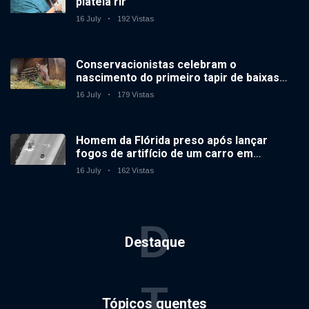
plateia rir
16 July
192 Vistas
Conservacionistas celebram o
nascimento do primeiro tapir de baixas
terras no zoológico do Reino Unido em 14
16 July
179 Vistas
anos
Homem da Flórida preso após lançar
fogos de artifício de um carro em
movimento
16 July
162 Vistas
D
Destaque
T
Tópicos quentes