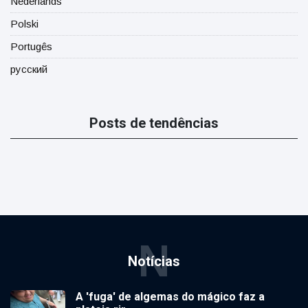
Nederlands
Polski
Portugês
русский
Posts de tendências
N
Notícias
A 'fuga' de algemas do mágico faz a