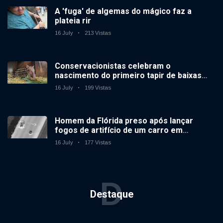
A 'fuga' de algemas do mágico faz a
plateia rir
16 July
213 Vistas
Conservacionistas celebram o
nascimento do primeiro tapir de baixas
terras no zoológico do Reino Unido em 14
16 July
199 Vistas
anos
Homem da Flórida preso após lançar
fogos de artifício de um carro em
movimento
16 July
177 Vistas
D
Destaque