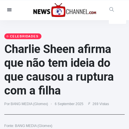
Categorias
Notícias
(4825)
Social & Diversão
(155)
CELEBRIDADES
Charlie Sheen afirma
Cinema & TV
(81)
Desporto
(237)
que não tem ideia do
Celebridades
(13938)
que causou a ruptura
Moda e Beleza
(122)
Automóveis & Motor
(5997)
com a filha
Comida e bebida
(79)
Jogos
(160)
Por BANG MEDIA (Glomex)
6 September 2025
269 Vistas
Estilo de Vida
(121)
Saúde e Aptidão Física
(73)
Fonte: BANG MEDIA (Glomex)