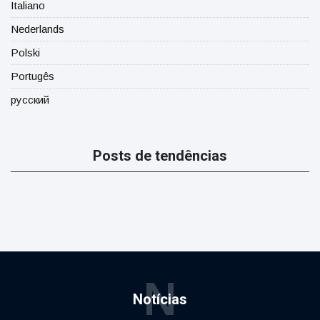
Italiano
Nederlands
Polski
Portugês
русский
Posts de tendências
N
Notícias