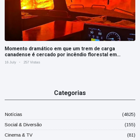
Momento dramático em que um trem de carga
canadense é cercado por incêndio florestal em
Ontário
16 July
257 Vistas
Categorias
Notícias
(4825)
Social & Diversão
(155)
Cinema & TV
(81)