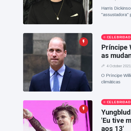
Harris Dickinso
"assustadora" p
CELEBRIDAD
Príncipe
as mudan
4 October 2021
O Príncipe Wil
climáticas
CELEBRIDAD
Yungblud
'Eu tive
aos 13'