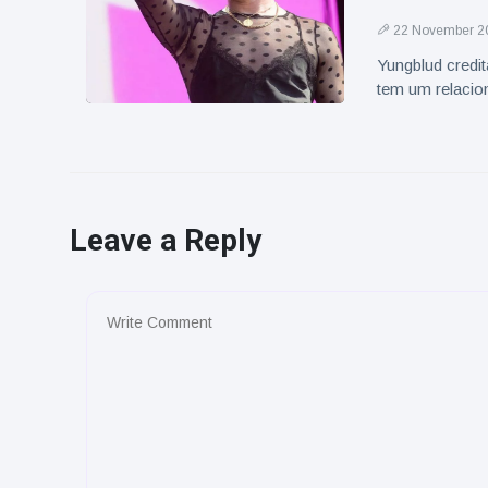
22 November 2
Yungblud credi
tem um relaci
Leave a Reply