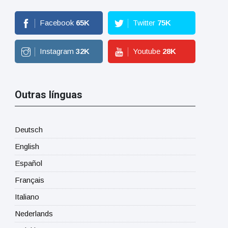
Facebook
65
K
Twitter
75
K
Instagram
32
K
Youtube
28
K
Outras línguas
Deutsch
English
Español
Français
Italiano
Nederlands