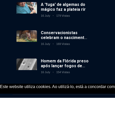
A 'fuga' de algemas do
mágico faz a plateia rir
16 July
179 Vistas
Conservacionistas
celebram o nascimento
do primeiro tapir de
16 July
169 Vistas
baixas terras no
zoológico do Reino
Unido em 14 anos
Homem da Flórida preso
após lançar fogos de
artifício de um carro em
16 July
154 Vistas
movimento
Este website utiliza cookies. Ao utilizá-lo, está a concordar co
© 2020, KV-GmbH | All rights reserved