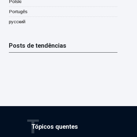
Polski
Portugês
русский
Posts de tendências
T
Tópicos quentes