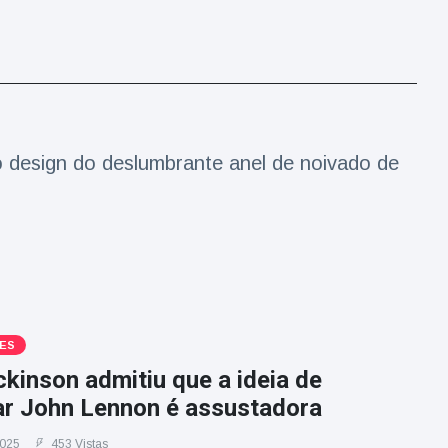
 o design do deslumbrante anel de noivado de
ES
ckinson admitiu que a ideia de
tar John Lennon é assustadora
2025
453 Vistas