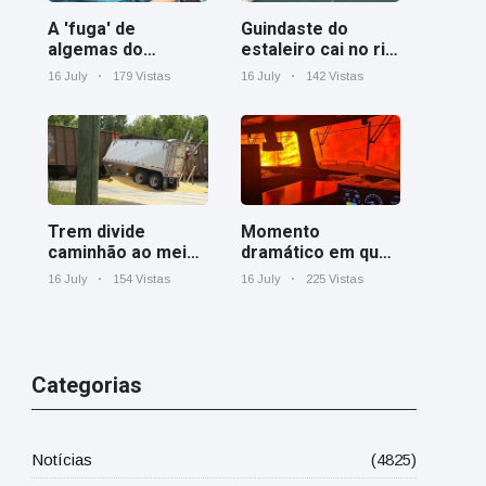
A 'fuga' de
Guindaste do
algemas do
estaleiro cai no rio
mágico faz a
Cooper perto de
16 July
179 Vistas
16 July
142 Vistas
plateia rir
Charleston
Trem divide
Momento
caminhão ao meio
dramático em que
em cruzamento
um trem de carga
16 July
154 Vistas
16 July
225 Vistas
ferroviário na
canadense é
Geórgia
cercado por
incêndio florestal
em Ontário
Categorias
Notícias
(4825)