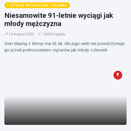
Mężczyzna z
brytyjskim
Florydy
OPIEKA SPOŁECZNA I ZABAWA
zoo od 14 lat
aresztowany
Niesamowite 91-letnie wyciągi jak
16 July
154
po odpaleniu
Poglądy
młody mężczyzna
fajerwerków
z jadącego
samochodu
14 August 2020
1680 Poglądy
Sein Maung z Birmy ma 91 lat. Ale jego wiek nie powstrzymuje
go przed podnoszeniem ciężarów jak młody człowiek