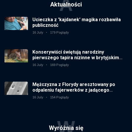
A
Aktualności
Ucieczka z 'kajdanek' magika rozbawiła
publiczność
16 July
179 Poglądy
Konserywiści świętują narodziny
pierwszego tapira nizinne w brytyjskim
zoo od 14 lat
16 July
169 Poglądy
Mężczyzna z Florydy aresztowany po
odpaleniu fajerwerków z jadącego
samochodu
16 July
154 Poglądy
W
Wyróżnia się