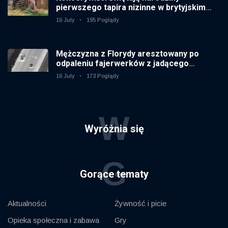
pierwszego tapira nizinne w brytyjskim
zoo od 14 lat
16 July
195 Poglądy
Mężczyzna z Florydy aresztowany po
odpaleniu fajerwerków z jadącego
samochodu
16 July
173 Poglądy
W
Wyróżnia się
G
Gorące tematy
Aktualności
Żywność i picie
Opieka społeczna i zabawa
Gry