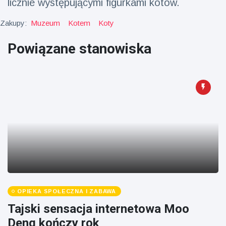
licznie występującymi figurkami kotów.
fizyczna
(73)
Zakupy:
Muzeum
Kotem
Koty
Podróże i przygody
(77)
Powiązane stanowiska
Najnowsze
wiadomości
Ucieczka z
'kajdanek'
magika
16 July
205
rozbawiła
Poglądy
publiczność
Konserywiści
świętują
narodziny
OPIEKA SPOŁECZNA I ZABAWA
16 July
195
pierwszego
Poglądy
Tajski sensacja internetowa Moo
tapira
nizinne w
Deng kończy rok