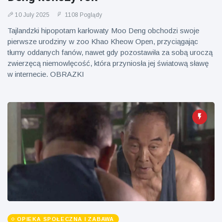
Mężczyzna z
brytyjskim
Florydy
zoo od 14 lat
10 July 2025
1108 Poglądy
aresztowany
16 July
173
po odpaleniu
Poglądy
Tajlandzki hipopotam karłowaty Moo Deng obchodzi swoje
fajerwerków
pierwsze urodziny w zoo Khao Kheow Open, przyciągając
z jadącego
tłumy oddanych fanów, nawet gdy pozostawiła za sobą uroczą
samochodu
zwierzęcą niemowlęcość, która przyniosła jej światową sławę
w internecie. OBRAZKI
OPIEKA SPOŁECZNA I ZABAWA