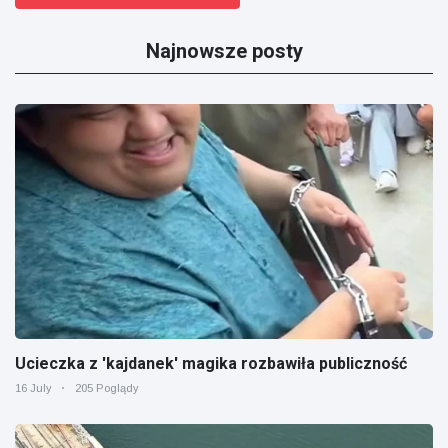
Najnowsze posty
Ucieczka z 'kajdanek' magika rozbawiła publiczność
16 July
205 Poglądy