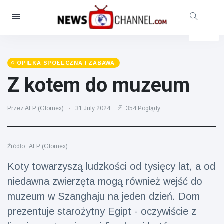
Kategorie
Aktualności
(4825)
Opieka społeczna i zabawa
OPIEKA SPOŁECZNA I ZABAWA
(155)
Z kotem do muzeum
Kino i telewizja
(81)
Sport
(237)
Przez AFP (Glomex)
31 July 2024
354 Poglądy
Gwiazdy
(13938)
Moda i piękno
(122)
Źródło:: AFP (Glomex)
Samochody i silnik
(5997)
Koty towarzyszą ludzkości od tysięcy lat, a od
Żywność i picie
(79)
niedawna zwierzęta mogą również wejść do
Gry
(160)
muzeum w Szanghaju na jeden dzień. Dom
Styl życia
(121)
prezentuje starożytny Egipt - oczywiście z
Zdrowie i sprawność