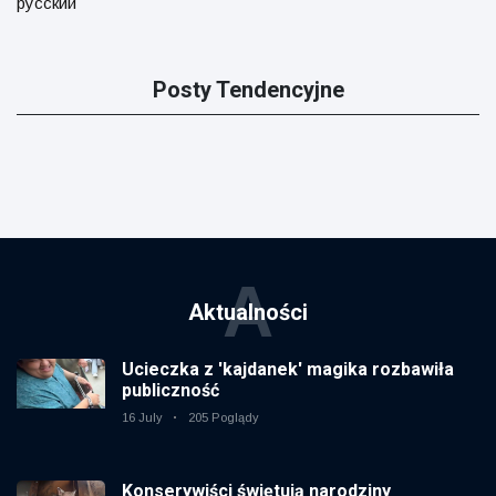
русский
Posty Tendencyjne
A
Aktualności
Ucieczka z 'kajdanek' magika rozbawiła
publiczność
16 July
205 Poglądy
Konserywiści świętują narodziny