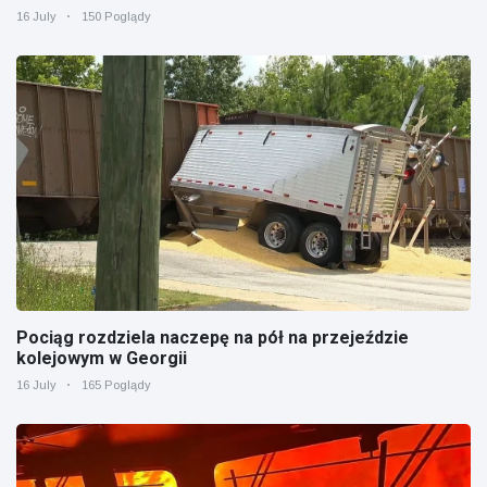
16 July
150 Poglądy
Pociąg rozdziela naczepę na pół na przejeździe
kolejowym w Georgii
16 July
165 Poglądy