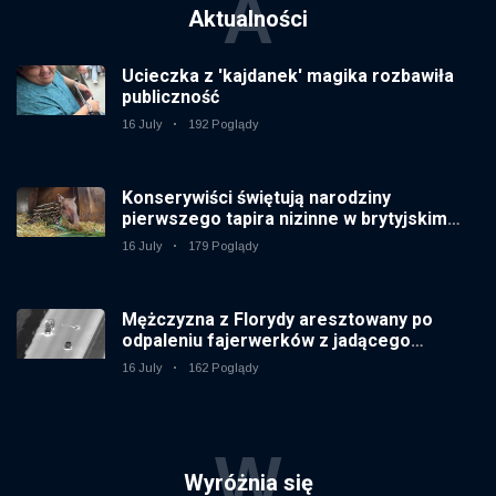
A
Aktualności
Ucieczka z 'kajdanek' magika rozbawiła
publiczność
16 July
192 Poglądy
Konserywiści świętują narodziny
pierwszego tapira nizinne w brytyjskim
zoo od 14 lat
16 July
179 Poglądy
Mężczyzna z Florydy aresztowany po
odpaleniu fajerwerków z jadącego
samochodu
16 July
162 Poglądy
W
Wyróżnia się