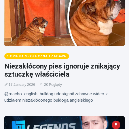
Mężczyzna z
brytyjskim
Florydy
zoo od 14 lat
aresztowany
16 July
162
po odpaleniu
Poglądy
fajerwerków
z jadącego
samochodu
OPIEKA SPOŁECZNA I ZABAWA
Niezakłócony pies ignoruje znikający
sztuczkę właściciela
17 January 2026
20 Poglądy
@macho_english_bulldog udostępnił zabawne wideo z
udziałem niezakłóconego buldoga angielskiego