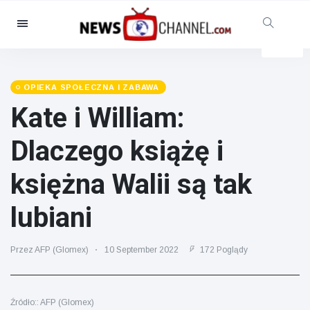
Kategorie
Aktualności
(4825)
Opieka społeczna i zabawa
OPIEKA SPOŁECZNA I ZABAWA
(155)
Kate i William:
Kino i telewizja
(81)
Dlaczego książę i
Sport
(237)
Gwiazdy
(13938)
księżna Walii są tak
Moda i piękno
(122)
lubiani
Samochody i silnik
(5997)
Żywność i picie
(79)
Przez AFP (Glomex)
10 September 2022
172 Poglądy
Gry
(160)
Styl życia
(121)
Źródło:: AFP (Glomex)
Zdrowie i sprawność