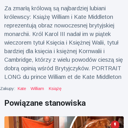
fizyczna
Za zmarłą królową są najbardziej lubiani
(73)
królewscy: Książę William i Kate Middleton
Podróże i przygody
(77)
reprezentują obraz nowoczesnej brytyjskiej
monarchii. Król Karol III nadał im w piątek
wieczorem tytuł Księcia i Księżnej Walii, tytuł
Najnowsze
wiadomości
bardziej dla księcia i księżnej Kornwalii i
Cambridge, którzy z wielu powodów cieszą się
Ucieczka z
dobrą opinią wśród Brytyjczyków. PORTRAIT
'kajdanek'
LONG du prince William et de Kate Middleton
magika
16 July
192
rozbawiła
Poglądy
publiczność
Zakupy:
Kate
William
Książę
Konserywiści
Powiązane stanowiska
świętują
narodziny
16 July
179
pierwszego
Poglądy
tapira
nizinne w