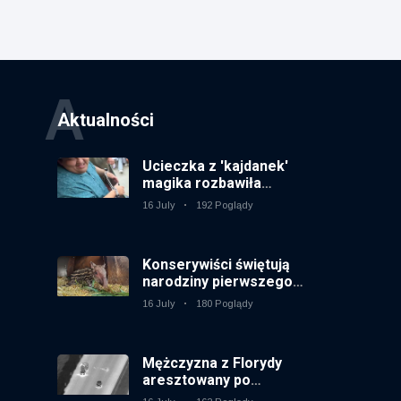
A
Aktualności
Ucieczka z 'kajdanek'
magika rozbawiła
publiczność
16 July
192 Poglądy
Konserywiści świętują
narodziny pierwszego
tapira nizinne w
16 July
180 Poglądy
brytyjskim zoo od 14 lat
Mężczyzna z Florydy
aresztowany po
odpaleniu fajerwerków