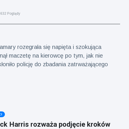
632 Poglądy
amary rozegrała się napięta i szokująca
nął maczetę na kierowcę po tym, jak nie
łoniło policję do zbadania zatrważającego
I
ick Harris rozważa podjęcie kroków