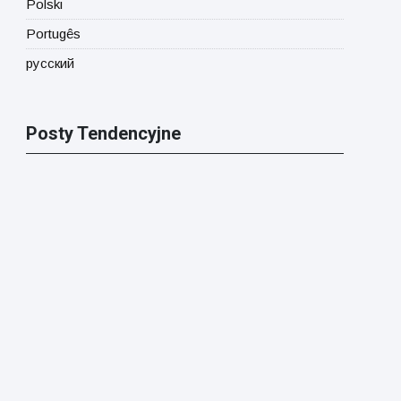
Polski
Portugês
русский
Posty Tendencyjne