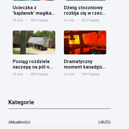
Ucieczka z
Dźwig stoczniowy
'kajdanek' magika
rozbija się w rzece
rozbawiła
Cooper koło
16 July
192 Poglądy
16 July
151 Poglądy
publiczność
Charleston
Pociąg rozdziela
Dramatyczny
naczepę na pół na
moment kanadyjski
przejeździe
pociąg towarowy
16 July
165 Poglądy
16 July
234 Poglądy
kolejowym w
otoczony przez
Georgii
pożar lasu w
Ontario
Kategorie
Aktualności
(4825)