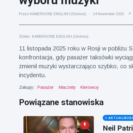
wyboru muzyki
fizyczna
(73)
Przez KAMERAONE ENGLISH (Glomex)
14 November 2025
Podróże i przygody
(77)
Źródło:: KAMERAONE ENGLISH (Glomex)
Najnowsze
11 listopada 2025 roku w Rosji w pobliżu S
wiadomości
konfrontacja, gdy pasażer taksówki wyciąg
zmienił muzyki wystarczająco szybko, co sk
Ucieczka z
'kajdanek'
incydentu.
magika
16 July
192
rozbawiła
Poglądy
Zakupy:
Pasażer
Maczetę
Kierowcę
publiczność
Powiązane stanowiska
Konserywiści
świętują
narodziny
16 July
180
pierwszego
Poglądy
AKTUALNOŚC
tapira
Neil Patr
nizinne w