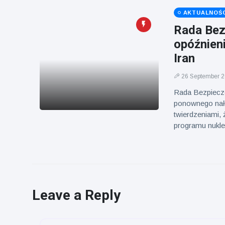
AKTUALNOŚC
Rada Bez
opóźnien
Iran
26 September 
Rada Bezpiecze
ponownego nało
twierdzeniami
programu nukl
Leave a Reply