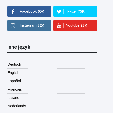
Facebook
65
K
Twitter
75
K
Instagram
32
K
Youtube
28
K
Inne języki
Deutsch
English
Español
Français
Italiano
Nederlands