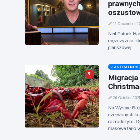
Mężczyzna z
brytyjskim
prawnyc
Florydy
zoo od 14 lat
oszustow
aresztowany
16 July
162
po odpaleniu
Poglądy
fajerwerków
11 December 2
z jadącego
Neil Patrick H
samochodu
mężczyźnie, kt
planszowej
AKTUALNOŚC
Migracja
Christma
26 October 202
Na Wyspie Boże
czerwonych kr
rozrodczym. Dro
masowe tarło w