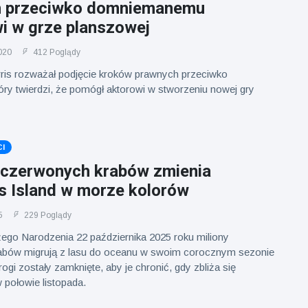
h przeciwko domniemanemu
i w grze planszowej
020
412 Poglądy
arris rozważał podjęcie kroków prawnych przeciwko
óry twierdzi, że pomógł aktorowi w stworzeniu nowej gry
I
 czerwonych krabów zmienia
s Island w morze kolorów
5
229 Poglądy
go Narodzenia 22 października 2025 roku miliony
abów migrują z lasu do oceanu w swoim corocznym sezonie
gi zostały zamknięte, aby je chronić, gdy zbliża się
 połowie listopada.