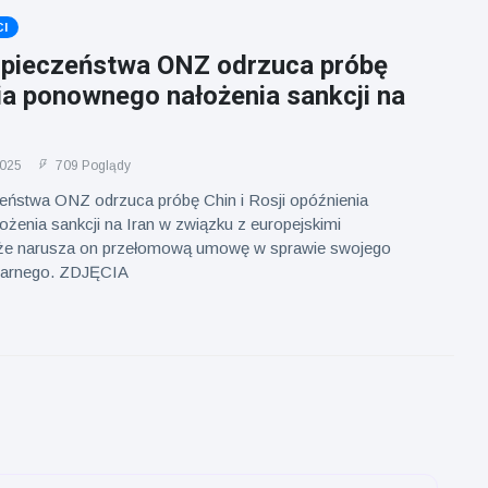
I
pieczeństwa ONZ odrzuca próbę
ia ponownego nałożenia sankcji na
2025
709 Poglądy
ństwa ONZ odrzuca próbę Chin i Rosji opóźnienia
żenia sankcji na Iran w związku z europejskimi
, że narusza on przełomową umowę w sprawie swojego
earnego. ZDJĘCIA