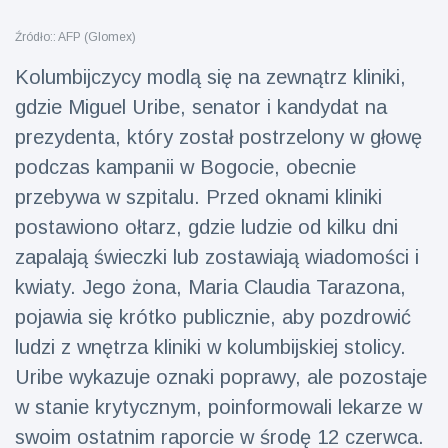
fizyczna
Źródło:: AFP (Glomex)
(73)
Kolumbijczycy modlą się na zewnątrz kliniki,
Podróże i przygody
(77)
gdzie Miguel Uribe, senator i kandydat na
prezydenta, który został postrzelony w głowę
Najnowsze
podczas kampanii w Bogocie, obecnie
wiadomości
przebywa w szpitalu. Przed oknami kliniki
postawiono ołtarz, gdzie ludzie od kilku dni
Ucieczka z
'kajdanek'
zapalają świeczki lub zostawiają wiadomości i
magika
16 July
206
kwiaty. Jego żona, Maria Claudia Tarazona,
rozbawiła
Poglądy
publiczność
pojawia się krótko publicznie, aby pozdrowić
Konserywiści
ludzi z wnętrza kliniki w kolumbijskiej stolicy.
świętują
Uribe wykazuje oznaki poprawy, ale pozostaje
narodziny
16 July
195
pierwszego
Poglądy
w stanie krytycznym, poinformowali lekarze w
tapira
nizinne w
swoim ostatnim raporcie w środę 12 czerwca.