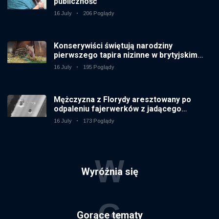
publiczność
16 July
206 Poglądy
Konserywiści świętują narodziny
pierwszego tapira nizinne w brytyjskim
zoo od 14 lat
16 July
195 Poglądy
Mężczyzna z Florydy aresztowany po
odpaleniu fajerwerków z jadącego
samochodu
16 July
173 Poglądy
W
Wyróżnia się
G
Gorące tematy