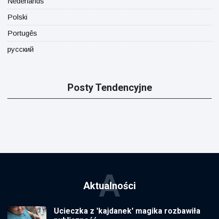
Nederlands
Polski
Portugês
русский
Posty Tendencyjne
A
Aktualności
Ucieczka z 'kajdanek' magika rozbawiła