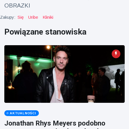
Mężczyzna z
brytyjskim
OBRAZKI
Florydy
zoo od 14 lat
aresztowany
16 July
173
po odpaleniu
Poglądy
Zakupy:
Się
Uribe
Kliniki
fajerwerków
z jadącego
Powiązane stanowiska
samochodu
AKTUALNOŚCI
Jonathan Rhys Meyers podobno