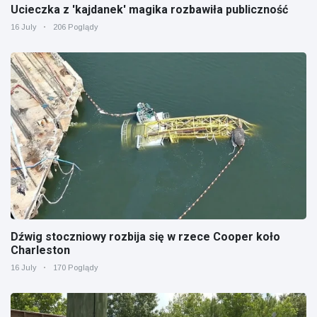
Ucieczka z 'kajdanek' magika rozbawiła publiczność
16 July
206 Poglądy
Dźwig stoczniowy rozbija się w rzece Cooper koło
Charleston
16 July
170 Poglądy