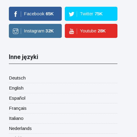
Facebook
65
K
Twitter
75
K
Instagram
32
K
Youtube
28
K
Inne języki
Deutsch
English
Español
Français
Italiano
Nederlands