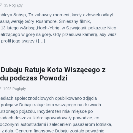
35 Poglądy
bleya &nbsp; To zabawny moment, kiedy człowiek odkrył,
asną wersję Góry Rushmore. Śmieszny filmik,
 13 lutego w&nbsp;Hoch-Ybrig, w Szwajcarii, pokazuje Nico
, patrzącego w górę na górę. Gdy przesuwa kamerę, aby widz
rofil jego twarzy i […]
w Dubaju Ratuje Kota Wiszącego z
du podczas Powodzi
1095 Poglądy
mediach społecznościowych opublikowano zdjęcia
 policja w Dubaju ratuje kota wiszącego na drzwiach
rzonego pojazdu. Incydent ten miał miejsce po
padach deszczu, które spowodowały powodzie, co
łoczonymi autostradami i zaleceniem pasażerom lotniska,
ię z dala. Centrum finansowe Dubaju zostało poważnie