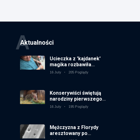
A
Aktualności
Ucieczka z 'kajdanek'
magika rozbawiła
publiczność
16 July
205 Poglądy
Konserywiści świętują
narodziny pierwszego
tapira nizinne w
16 July
195 Poglądy
brytyjskim zoo od 14 lat
Mężczyzna z Florydy
aresztowany po
odpaleniu fajerwerków