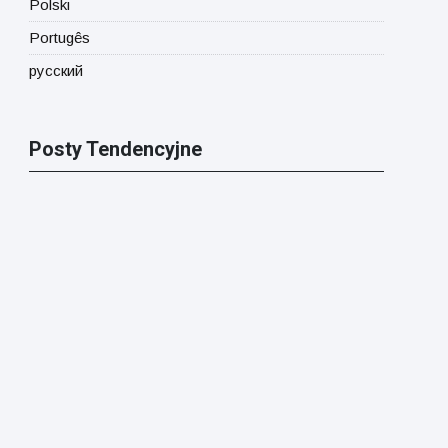
Polski
Portugês
русский
Posty Tendencyjne