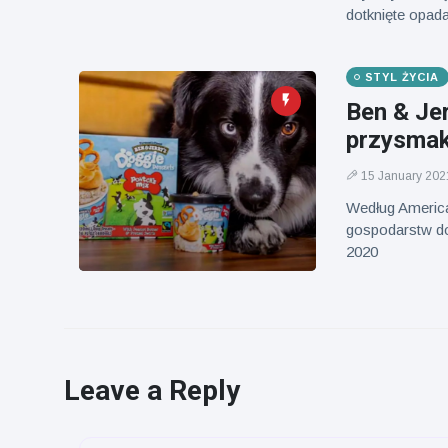
dotknięte opad
STYL ŻYCIA
Ben & Jer
przysmak
15 January 202
Według America
gospodarstw do
2020
Leave a Reply