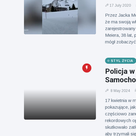
Mężczyzna z
brytyjskim
Florydy
17 July 2020
zoo od 14 lat
aresztowany
16 July
173
Przez Jacka Mo
po odpaleniu
Poglądy
że ma swoją wł
fajerwerków
zarejestrowany
z jadącego
samochodu
Meiera, 38 lat
mógł zobaczyć p
STYL ŻYCIA
Policja 
Samocho
8 May 2024
17 kwietnia w 
pokazujące, jak
częściowo zanu
rekordowych o
skutkowało zat
aby trzymali s