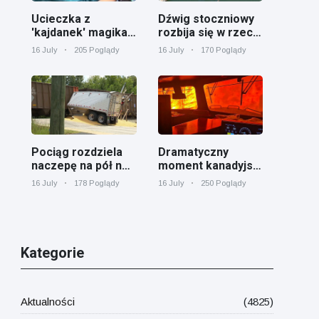
Ucieczka z
Dźwig stoczniowy
'kajdanek' magika
rozbija się w rzece
rozbawiła
Cooper koło
16 July
205 Poglądy
16 July
170 Poglądy
publiczność
Charleston
Pociąg rozdziela
Dramatyczny
naczepę na pół na
moment kanadyjski
przejeździe
pociąg towarowy
16 July
178 Poglądy
16 July
250 Poglądy
kolejowym w
otoczony przez
Georgii
pożar lasu w
Ontario
Kategorie
Aktualności
(4825)