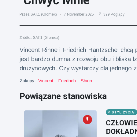
"Chwyć Mnie"
fizyczna
(73)
Przez SAT.1 (Glomex)
7 November 2025
399 Poglądy
Podróże i przygody
(77)
Źródło:: SAT.1 (Glomex)
Najnowsze
Vincent Rinne i Friedrich Häntzschel chcą
wiadomości
jest bardzo dumna z rozwoju obu i bliska ł
drużynowych. Czy wystarczy dla jednego z
Ucieczka z
'kajdanek'
Zakupy:
Vincent
Friedrich
Shirin
magika
16 July
205
rozbawiła
Poglądy
publiczność
Powiązane stanowiska
Konserywiści
świętują
STYL ŻYCIA
narodziny
16 July
195
pierwszego
Poglądy
CZŁOWIE
tapira
DOKŁADN
nizinne w