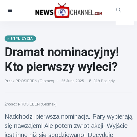
Kategorie
Aktualności
(4825)
Opieka społeczna i zabawa
STYL ŻYCIA
(155)
Dramat nominacyjny!
Kino i telewizja
(81)
Kto pierwszy wyleci?
Sport
(237)
Gwiazdy
(13938)
Przez PROSIEBEN (Glomex)
26 June 2025
319 Poglądy
Moda i piękno
(122)
Samochody i silnik
(5997)
Źródło:: PROSIEBEN (Glomex)
Żywność i picie
(79)
Nadchodzi pierwsza nominacja. Pary wybierają
Gry
(160)
się nawzajem! Ale potem zwrot akcji: Wyjście
Styl życia
(121)
jest inne niż się spodziewano! Decyduje
Zdrowie i sprawność