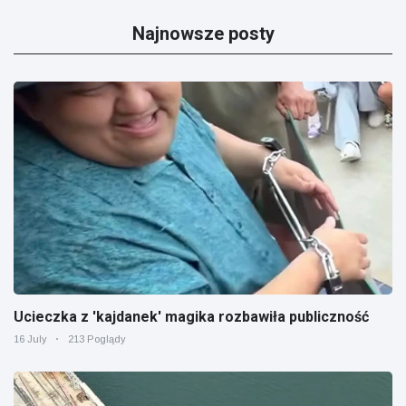
Najnowsze posty
Ucieczka z 'kajdanek' magika rozbawiła publiczność
16 July
213 Poglądy