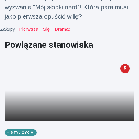
wyzwanie "Mój słodki nerd"! Która para musi
fizyczna
(73)
jako pierwsza opuścić willę?
Podróże i przygody
(77)
Zakupy:
Pierwsza
Się
Dramat
Powiązane stanowiska
Najnowsze
wiadomości
Ucieczka z
'kajdanek'
magika
16 July
213
rozbawiła
Poglądy
publiczność
Konserywiści
świętują
narodziny
16 July
199
pierwszego
Poglądy
tapira
STYL ŻYCIA
nizinne w