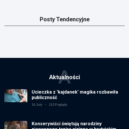
Posty Tendencyjne
A
Aktualności
Ucieczka z 'kajdanek' magika rozbawiła
publiczność
16 July
213 Poglądy
Konserywiści świętują narodziny