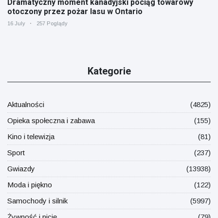
Dramatyczny moment kanadyjski pociąg towarowy
otoczony przez pożar lasu w Ontario
16 July
257 Poglądy
Kategorie
Aktualności
(4825)
Opieka społeczna i zabawa
(155)
Kino i telewizja
(81)
Sport
(237)
Gwiazdy
(13938)
Moda i piękno
(122)
Samochody i silnik
(5997)
Żywność i picie
(79)