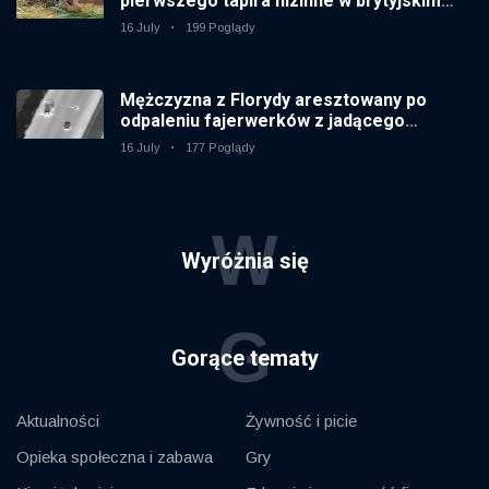
pierwszego tapira nizinne w brytyjskim
zoo od 14 lat
16 July
199 Poglądy
Mężczyzna z Florydy aresztowany po
odpaleniu fajerwerków z jadącego
samochodu
16 July
177 Poglądy
W
Wyróżnia się
G
Gorące tematy
Aktualności
Żywność i picie
Opieka społeczna i zabawa
Gry