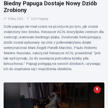
Mężczyzna z
brytyjskim
Biedny Papuga Dostaje Nowy Dziób
Florydy
zoo od 14 lat
Zrobiony
aresztowany
16 July
177
po odpaleniu
Poglądy
fajerwerków
9 May 2021
1111 Poglądy
z jadącego
Dziki papuga nie miał szans na przeżycie po tym, jak został
samochodu
znaleziony bez dzioba. Renascer ACN, brazylijskie centrum dla
zwierząt, uratowało biednego ptaka. Doskonale funkcjonujący
dziób został wykonany ręcznie z polimetakrylanu dzięki
weterynarzowi Marii Ângeli Panelli Marchio. Paulo Roberto
Martins Nunziata, założyciel Renascer ACN, powiedział: "jest
tak wytrzymały, że do usunięcia potrzebna byłaby piła
łańcuchowa." Papugi polegają na swoich dziobach, używając
ich do wspinania się i miażdżenia obiektów.